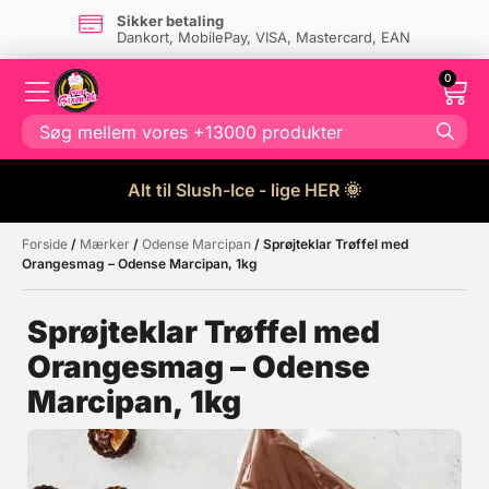
Sikker betaling
Dankort, MobilePay, VISA, Mastercard, EAN
0
Alt til Slush-Ice - lige HER 🌞
Forside
/
Mærker
/
Odense Marcipan
/ Sprøjteklar Trøffel med
Måske kunne nogle af disse
☓
Orangesmag – Odense Marcipan, 1kg
produkter have din interesse?
Sprøjteklar Trøffel med
Orangesmag – Odense
Marcipan, 1kg