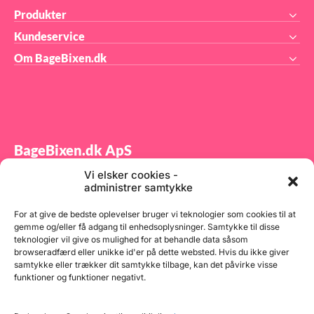
til
Produkter
Kundeservice
Om BageBixen.dk
n
t
BageBixen.dk ApS
Vi elsker cookies -
Tilmeld dig vores nyhedsbrev og modtag gode tilbud
administrer samtykke
samt spændende produktnyheder direkte i din
indbakke.
For at give de bedste oplevelser bruger vi teknologier som cookies til at
gemme og/eller få adgang til enhedsoplysninger. Samtykke til disse
teknologier vil give os mulighed for at behandle data såsom
browseradfærd eller unikke id'er på dette websted. Hvis du ikke giver
samtykke eller trækker dit samtykke tilbage, kan det påvirke visse
funktioner og funktioner negativt.
Tilmeld