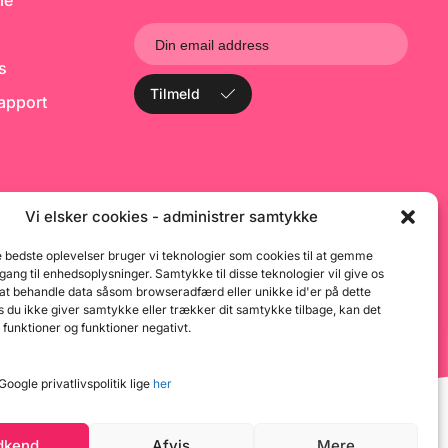
le
d på 9 måneder.
b
O
P
f
ks
Tilmeld
rapport
Vi elsker cookies - administrer samtykke
e bedste oplevelser bruger vi teknologier som cookies til at gemme
dgang til enhedsoplysninger. Samtykke til disse teknologier vil give os
 at behandle data såsom browseradfærd eller unikke id'er på dette
 du ikke giver samtykke eller trækker dit samtykke tilbage, kan det
 funktioner og funktioner negativt.
oogle privatlivspolitik lige
her
dkend
Afvis
Mere