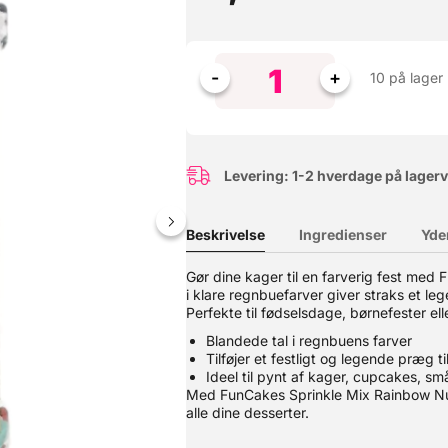
10 på lager
Levering: 1-2 hverdage på lager
Beskrivelse
Ingredienser
Yde
Gør dine kager til en farverig fest med
i klare regnbuefarver giver straks et le
et og høstet i Canada og Nordamerika, herefter valset i Italien og
nske brød og pizza. Giver stor volumen til dit brød. Højt proteinindh
Perfekte til fødselsdage, børnefester el
od effekt på hæveevnen. De fleste andre hvedemel har fået tilsat 
Blandede tal i regnbuens farver
elegnet til fremstilling af Biga (fordej). Pose med 5kg. Styrke: W4
Tilføjer et festligt og legende præg ti
 eller frugtsyre/citronsaft.
Ideel til pynt af kager, cupcakes, s
Med FunCakes Sprinkle Mix Rainbow Nu
alle dine desserter.