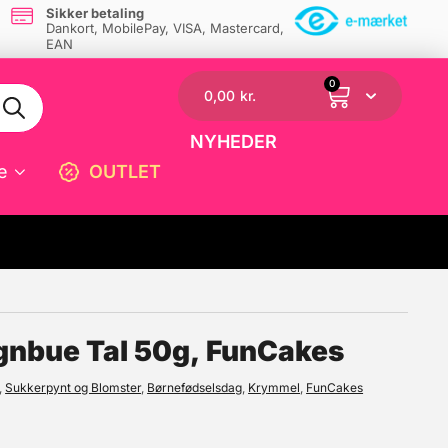
Sikker betaling
Dankort, MobilePay, VISA, Mastercard,
EAN
0
0,00
kr.
NYHEDER
e
OUTLET
☓
egnbue Tal 50g, FunCakes
,
Sukkerpynt og Blomster
,
Børnefødselsdag
,
Krymmel
,
FunCakes