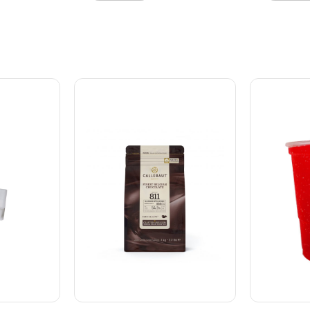
dage, baby
e
 når du
ekstra
til dine
e 600
t til mange
rigt
eltema
kager,
t mere 600
tlige
e
øde – ét