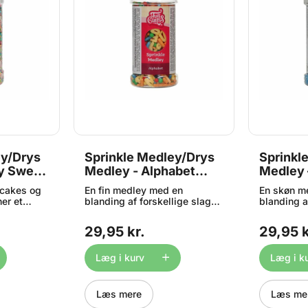
ey/Drys
Sprinkle Medley/Drys
Sprinkl
ty Sweet
Medley - Alphabet
Medley 
es
65g, FunCakes
FunCak
pcakes og
En fin medley med en
En skøn m
er et
blanding af forskellige slags
blanding a
e løft med
krymmel i blandede farver -
krymmel i 
retty
samt små stykker formet som
perfekt dr
29,95 kr.
29,95 k
ige
bogstaverne i alfabetet - et
cupcakes, 
ldt med
perfekt drys på kager,
dine kager
, konfetti,
cupcakes, desserter. Indhold:
andre dess
Læg i kurv
Læg i k
dekorative
65 gram
gram
astel- og
inger
Læs mere
Læs me
ledning.