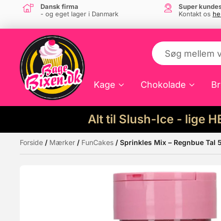
Dansk firma
Super kundes
- og eget lager i Danmark
Kontakt os
he
Kage
Chokolade
Br
Alt til Slush-Ice - lige 
Forside
/
Mærker
/
FunCakes
/ Sprinkles Mix – Regnbue Tal
Måske kunne nogle af disse produkter hav