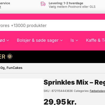
ervice
Levering: 1-2 hverdage
r
Vælg mellem Postnord eller GLS
ød
Bolsjer & søde sager
Is
Kaffe & T
HER 🌞
 50g, FunCakes
e din interesse?
Sprinkles Mix – R
SKU
8721154443636
Categories
Fødselsdag
29,95
kr.