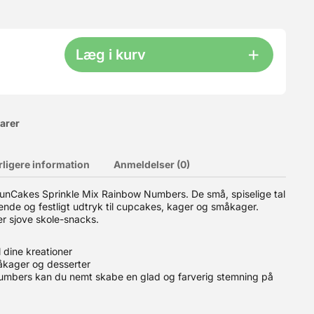
Læg i kurv
varer
rligere information
Anmeldelser (0)
 FunCakes Sprinkle Mix Rainbow Numbers. De små, spiselige tal
gende og festligt udtryk til cupcakes, kager og småkager.
 formalet til Tipo 00. Med et proteinindhold på hele 14% er
old gør i øvrigt dejen let at arbejde med. Melet er ikke tilsat
ler sjove skole-snacks.
dette. Frumenta Manitoba 00 er en meget stærk mel, som især
00 TIP: Hvis du bruger mel med højt proteinindhold, så er det
l dine kreationer
måkager og desserter
mbers kan du nemt skabe en glad og farverig stemning på