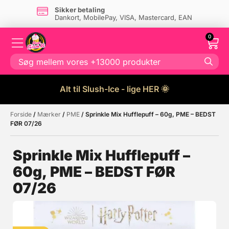
Sikker betaling
Dankort, MobilePay, VISA, Mastercard, EAN
0
Alt til Slush-Ice - lige HER 🌞
Forside
/
Mærker
/
PME
/ Sprinkle Mix Hufflepuff – 60g, PME – BEDST
Måske kunne nogle af disse
☓
FØR 07/26
produkter have din interesse?
Sprinkle Mix Hufflepuff –
60g, PME – BEDST FØR
Tilbud
07/26