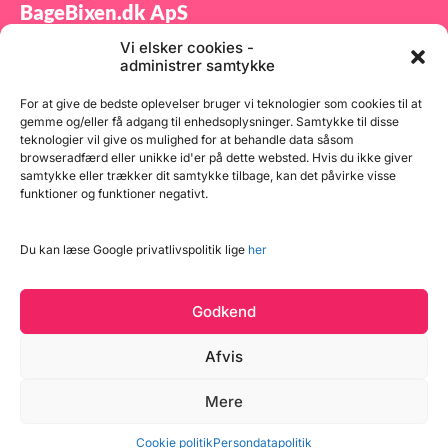
BageBixen.dk ApS
Vi elsker cookies -
Tilmeld dig vores nyhedsbrev og modtag gode tilbud
administrer samtykke
samt spændende produktnyheder direkte i din
indbakke.
For at give de bedste oplevelser bruger vi teknologier som cookies til at
gemme og/eller få adgang til enhedsoplysninger. Samtykke til disse
teknologier vil give os mulighed for at behandle data såsom
browseradfærd eller unikke id'er på dette websted. Hvis du ikke giver
samtykke eller trækker dit samtykke tilbage, kan det påvirke visse
funktioner og funktioner negativt.
Tilmeld
Du kan læse Google privatlivspolitik lige
her
Godkend
Afvis
Læg i kurv
Mere
Copyright © 2026 BageBixen.dk
5 på lager
Vind et gavekort
Cookie politik
Persondatapolitik