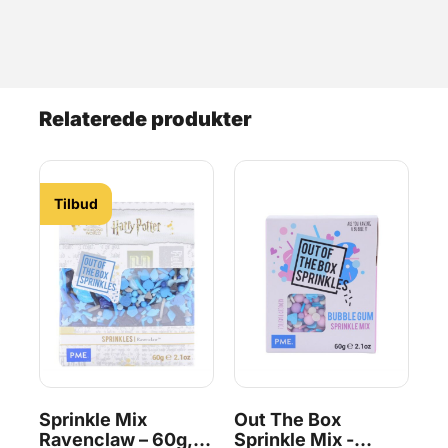
Relaterede produkter
Tilbud
les
Sprinkle Mix
Out The Box
Ch
Ravenclaw – 60g,
Sprinkle Mix -
th