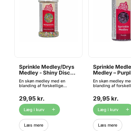
s
Sprinkle Medley/Drys
Sprinkle Medl
Medley - Shiny Disco
Medley – Purpl
Mix 80g, FunCakes
FunCakes
En skøn medley med en
En skøn medley me
s
blanding af forskellige
blanding af forskel
nonpareils krymmel i disko
krymmel i farven lil
farver - perfekt til drys på
perfekt drys på kag
29,95 kr.
29,95 kr.
kager, cupcakes, desserter
cupcakes, desserter
m.m. Indhold: 80g.
dine kager, cupcak
andre desserter. In
Læg i kurv
Læg i kurv
gram
Læs mere
Læs mere