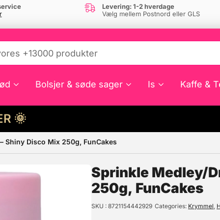
ervice
Levering: 1-2 hverdage
r
Vælg mellem Postnord eller GLS
ød
Bolsjer & søde sager
Is
Kaffe & T
HER 🌞
 – Shiny Disco Mix 250g, FunCakes
e din interesse?
Sprinkle Medley/D
250g, FunCakes
SKU
8721154442929
Categories
Krymmel
,
H