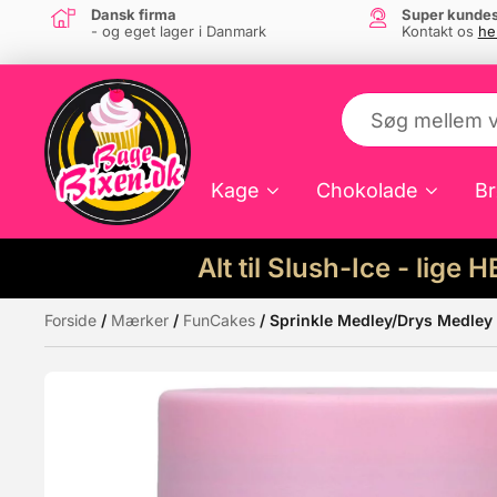
Dansk firma
Super kundes
- og eget lager i Danmark
Kontakt os
he
Kage
Chokolade
Br
Alt til Slush-Ice - lige 
Forside
/
Mærker
/
FunCakes
/ Sprinkle Medley/Drys Medley
Måske kunne nogle af disse produkter hav