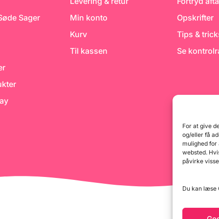
Levering & retur
Fortryd afta
 Søde Sager
Min konto
Opskrifter
Kurv
Tips & tric
Til kassen
Se kontrol
er
kter
day
For at give d
og/eller få a
mulighed for
websted. Hvis
påvirke visse
Du kan læse G
Go