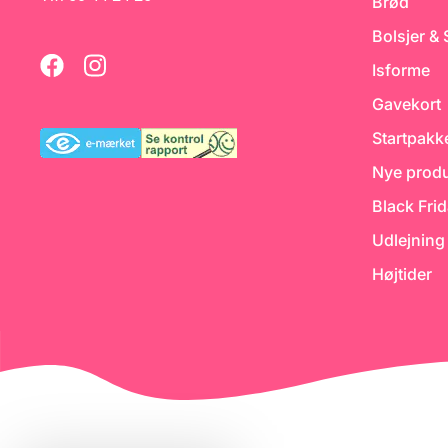
Brød
e
Black Fondant
Bolsjer &
Isforme
rn
Gavekort
Startpakk
å
Nye produ
i
Black Fri
Udlejning
Højtider
e
80