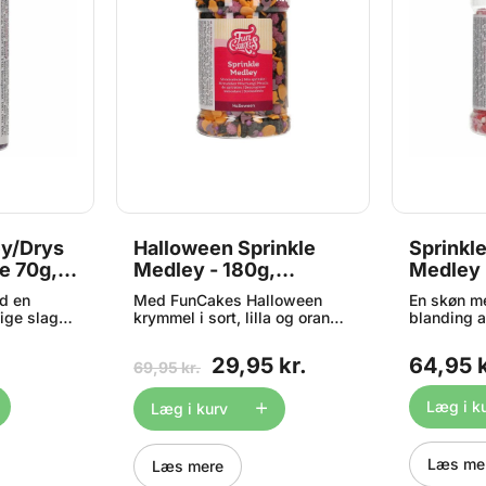
ey/Drys
Halloween Sprinkle
Sprinkl
e 70g,
Medley - 180g,
Medley 
FunCakes - BEDST
180g, F
d en
Med FunCakes Halloween
En skøn m
FØR 07/26^
lige slags
krymmel i sort, lilla og orange
blanding a
la – et
er der mange muligheder for
krymmel i 
er,
en skræmmende dekoration
lyserød og
29,95 kr.
64,95 k
69,95 kr.
 m.m. til
på kager, cupcakes,
drys på ka
es og
småkager m.m. - kun
desserter 
dhold: 70
fantasien sætter grænser.
gram
Læg i k
Læg i kurv
Glasset har et praktisk
drysselåg. Indhold: 180g
Læs me
Læs mere