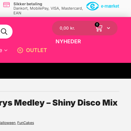
Sikker betaling
Dankort, MobilePay, VISA, Mastercard,
EAN
0
0,00
kr.
NYHEDER
e
OUTLET
☓
rys Medley – Shiny Disco Mix
alloween
,
FunCakes