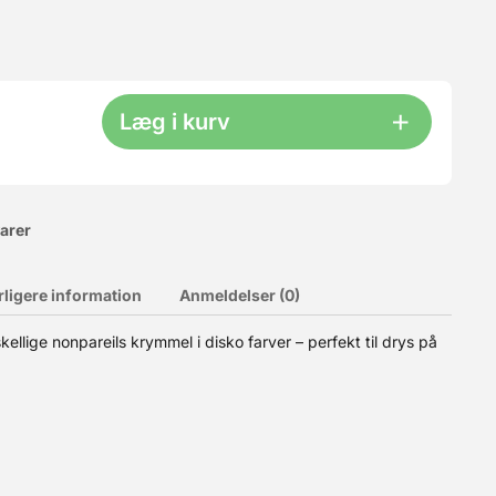
Læg i kurv
varer
rligere information
Anmeldelser (0)
 cupcakes, småkager m.m., kun fantasien sætter grænser.
llige nonpareils krymmel i disko farver – perfekt til drys på