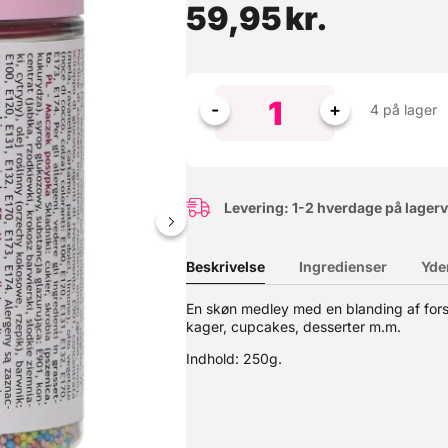
59,95
kr.
4 på lager
Levering: 1-2 hverdage på lager
Beskrivelse
Ingredienser
Yde
farver) er der mange muligheder for en smuk dekoration på kager,
En skøn medley med en blanding af forske
kager, cupcakes, desserter m.m.
Indhold: 250g.