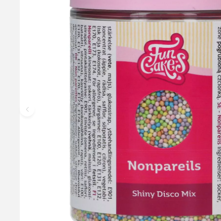
Christmas Sukkerkrymmel - 80g, FunCakes
Med FunCakes sukkerkrymmel i farverne hvid-rød-grøn (julens 
Glasset har et praktisk drysselåg.
24,95 kr.
Læg i kurv
Læs mere