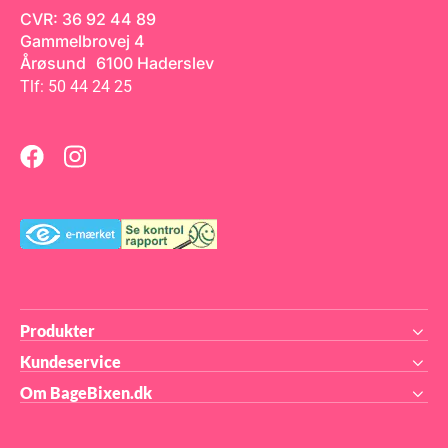
e af
om 
ska
CVR: 36 92 44 89
kan
ell
Gammelbrovej 4
par
hæf
en
bru
Årøsund 6100 Haderslev
Te
Tlf: 50 44 24 25
anv
cho
or
eve
en 
f
du 
tra
e
pri
de
ove
med
tyk
ark
ark
stø
sat
sid
Ark
til
Produkter
cho
og 
Kundeservice
anb
pro
Om BageBixen.dk
ogs
Hve
Ind