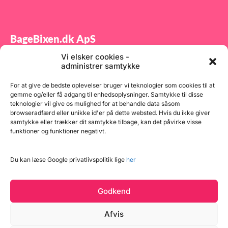
BageBixen.dk ApS
Vi elsker cookies -
Tilmeld dig vores nyhedsbrev og modtag gode tilbud
administrer samtykke
samt spændende produktnyheder direkte i din
indbakke.
For at give de bedste oplevelser bruger vi teknologier som cookies til at
gemme og/eller få adgang til enhedsoplysninger. Samtykke til disse
teknologier vil give os mulighed for at behandle data såsom
browseradfærd eller unikke id'er på dette websted. Hvis du ikke giver
samtykke eller trækker dit samtykke tilbage, kan det påvirke visse
funktioner og funktioner negativt.
Tilmeld
Du kan læse Google privatlivspolitik lige
her
Godkend
Afvis
Læg i kurv