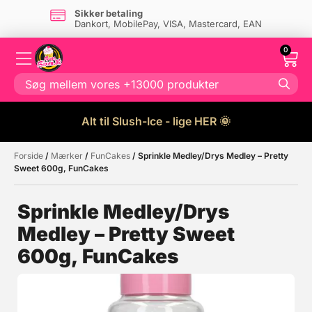
Sikker betaling
Dankort, MobilePay, VISA, Mastercard, EAN
0
Alt til Slush-Ice - lige HER 🌞
Forside
/
Mærker
/
FunCakes
/ Sprinkle Medley/Drys Medley – Pretty
Måske kunne nogle af disse
☓
Sweet 600g, FunCakes
produkter have din interesse?
Sprinkle Medley/Drys
Medley – Pretty Sweet
Tilbud
600g, FunCakes