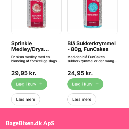
Sprinkle
Blå Sukkerkrymmel
Pe
Medley/Drys
- 80g, FunCakes
Ch
Medley - Beloved
Sh
m
En skøn medley med en
Med den blå FunCakes
Pak
65g, FunCakes
ld.
blanding af forskellige slags
sukkerkrymmel er der mange
She
krymmel i farverne creme,
muligheder for en smuk
møn
d
lyserød og rød - et perfekt
dekoration på kager,
hj
29,95 kr.
24,95 kr.
3
 er
drys på kager, cupcakes,
cupcakes, småkager m.m.,
med
t
desserter m.m. Indhold: 65
kun fantasien sætter grænser.
she
gram
Glasset har et praktisk
tra
Læg i kurv
Læg i kurv
ta
drysselåg.
hvo
ver
med
32
kan
ler
cho
Læs mere
Læs mere
ne
fr
far
:
spi
 en
hvo
,
hvi
BageBixen.dk ApS
Be