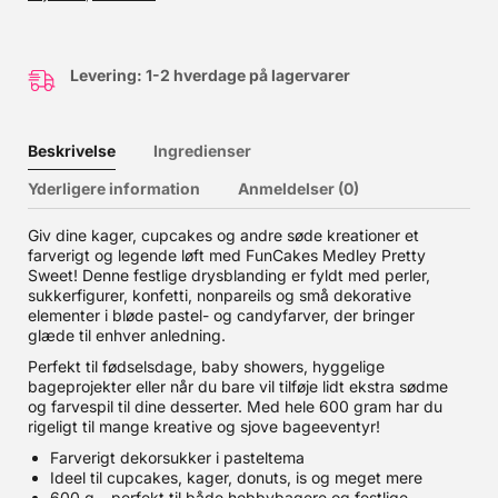
Levering: 1-2 hverdage på lagervarer
Beskrivelse
Ingredienser
Yderligere information
Anmeldelser (0)
Giv dine kager, cupcakes og andre søde kreationer et
farverigt og legende løft med FunCakes Medley Pretty
Sweet! Denne festlige drysblanding er fyldt med perler,
sukkerfigurer, konfetti, nonpareils og små dekorative
elementer i bløde pastel- og candyfarver, der bringer
glæde til enhver anledning.
Perfekt til fødselsdage, baby showers, hyggelige
bageprojekter eller når du bare vil tilføje lidt ekstra sødme
og farvespil til dine desserter. Med hele 600 gram har du
rigeligt til mange kreative og sjove bageeventyr!
Farverigt dekorsukker i pasteltema
Ideel til cupcakes, kager, donuts, is og meget mere
600 g – perfekt til både hobbybagere og festlige