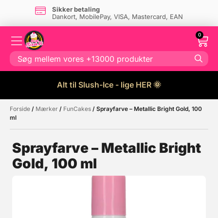
Sikker betaling
Dankort, MobilePay, VISA, Mastercard, EAN
0
Alt til Slush-Ice - lige HER 🌞
Forside
/
Mærker
/
FunCakes
/ Sprayfarve – Metallic Bright Gold, 100
Måske kunne nogle af disse
☓
ml
produkter have din interesse?
Sprayfarve – Metallic Bright
Gold, 100 ml