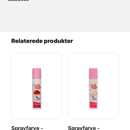
Relaterede produkter
t
Sprayfarve -
Sprayfarve -
Sp