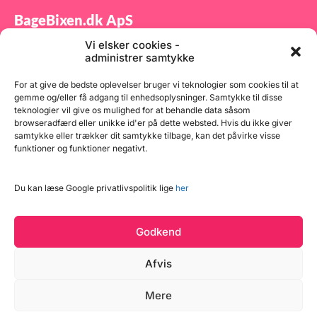
BageBixen.dk ApS
Vi elsker cookies -
Tilmeld dig vores nyhedsbrev og modtag gode tilbud
administrer samtykke
samt spændende produktnyheder direkte i din
indbakke.
For at give de bedste oplevelser bruger vi teknologier som cookies til at
gemme og/eller få adgang til enhedsoplysninger. Samtykke til disse
teknologier vil give os mulighed for at behandle data såsom
browseradfærd eller unikke id'er på dette websted. Hvis du ikke giver
samtykke eller trækker dit samtykke tilbage, kan det påvirke visse
funktioner og funktioner negativt.
Tilmeld
Du kan læse Google privatlivspolitik lige
her
Godkend
Afvis
Læg i kurv
Mere
Copyright © 2026 BageBixen.dk
15 på lager