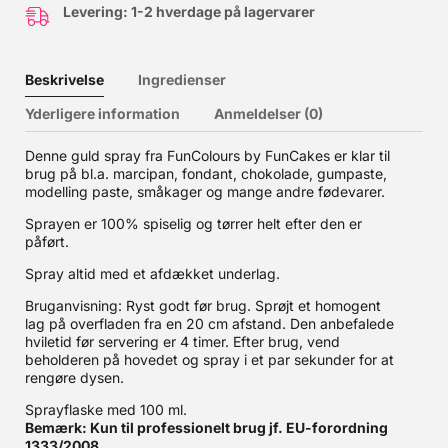
Levering: 1-2 hverdage på lagervarer
Beskrivelse
Ingredienser
Yderligere information
Anmeldelser (0)
Denne guld spray fra FunColours by FunCakes er klar til
brug på bl.a. marcipan, fondant, chokolade, gumpaste,
modelling paste, småkager og mange andre fødevarer.
Sprayen er 100% spiselig og tørrer helt efter den er
påført.
Spray altid med et afdækket underlag.
Bruganvisning: Ryst godt før brug. Sprøjt et homogent
lag på overfladen fra en 20 cm afstand. Den anbefalede
hviletid før servering er 4 timer. Efter brug, vend
beholderen på hovedet og spray i et par sekunder for at
rengøre dysen.
Sprayflaske med 100 ml.
Bemærk: Kun til professionelt brug jf. EU-forordning
1333/2008