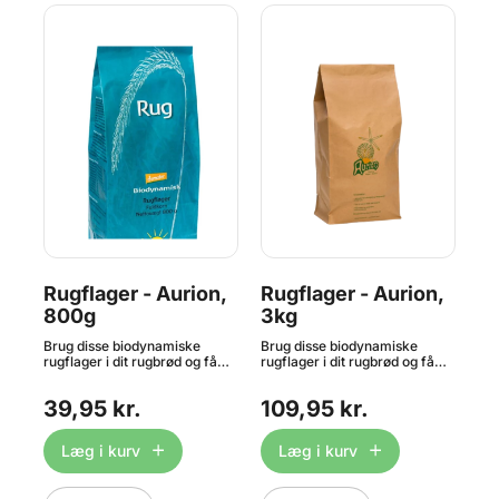
t
Rugflager - Aurion,
Rugflager - Aurion,
Ø
800g
3kg
Ma
5
til
Brug disse biodynamiske
Brug disse biodynamiske
Aur
es
rugflager i dit rugbrød og få
rugflager i dit rugbrød og få
fre
 for
endnu mere god smag og
endnu mere god smag og
øko
.
mere fuldkorn. Indhold: 800g.
mere fuldkorn. Indhold: 3kg.
uun
39,95 kr.
109,95 kr.
7
OBS: Bedst før dato på dette
OBS: Bedst før dato på dette
rug
produkt er ned til 1 måned
produkt er ned til 1 måned
enz
grundet strenge kvalitetskrav.
grundet strenge kvalitetskrav.
ikk
Læg i kurv
Læg i kurv
Den
brø
dej