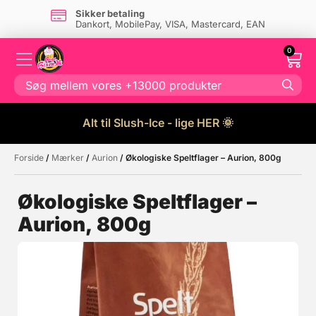
Sikker betaling
Dankort, MobilePay, VISA, Mastercard, EAN
0
Alt til Slush-Ice - lige HER 🌞
Forside
/
Mærker
/
Aurion
/ Økologiske Speltflager – Aurion, 800g
Måske kunne nogle af disse
☓
produkter have din interesse?
Økologiske Speltflager –
Aurion, 800g