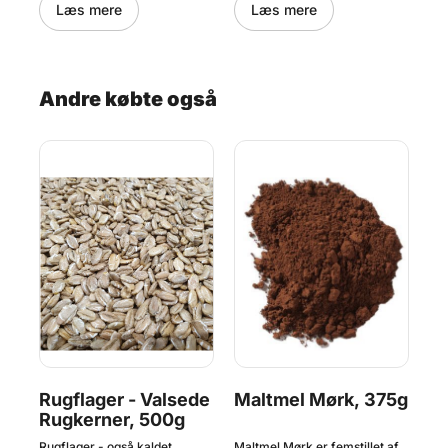
str
Læs mere
Læs mere
van
det
mån
kva
Andre købte også
0g
Rugflager - Valsede
Maltmel Mørk, 375g
H
Rugkerner, 500g
Su
5
af
Rugflager - også kaldet
Maltmel Mørk er femstillet af
Hve