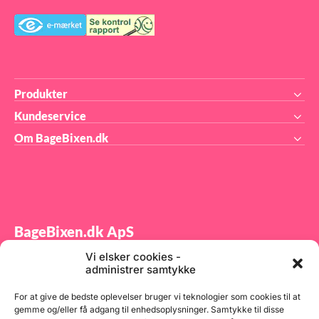
Produkter
Kundeservice
Om BageBixen.dk
BageBixen.dk ApS
Vi elsker cookies -
Tilmeld dig vores nyhedsbrev og modtag gode tilbud
administrer samtykke
samt spændende produktnyheder direkte i din
indbakke.
For at give de bedste oplevelser bruger vi teknologier som cookies til at
gemme og/eller få adgang til enhedsoplysninger. Samtykke til disse