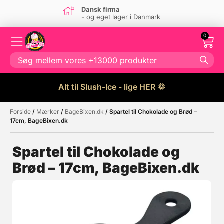
Dansk firma
- og eget lager i Danmark
0
Alt til Slush-Ice - lige HER 🌞
Forside
/
Mærker
/
BageBixen.dk
/ Spartel til Chokolade og Brød –
Måske kunne nogle af disse
☓
17cm, BageBixen.dk
produkter have din interesse?
Spartel til Chokolade og
Brød – 17cm, BageBixen.dk