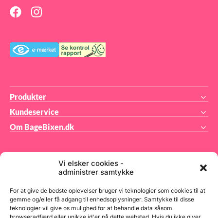
Produkter
Kundeservice
Om BageBixen.dk
Vi elsker cookies -
administrer samtykke
BageBixen.dk ApS
For at give de bedste oplevelser bruger vi teknologier som cookies til at
gemme og/eller få adgang til enhedsoplysninger. Samtykke til disse
teknologier vil give os mulighed for at behandle data såsom
Tilmeld dig vores nyhedsbrev og modtag gode tilbud
browseradfærd eller unikke id'er på dette websted. Hvis du ikke giver