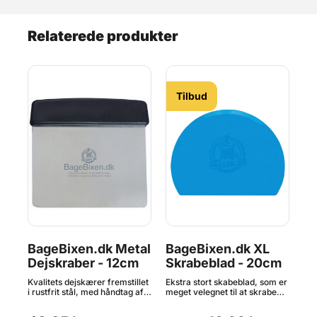
Relaterede produkter
Tilbud
t –
BageBixen.dk Metal
BageBixen.dk XL
De
Dejskraber - 12cm
Skrabeblad - 20cm
Pi
Kvalitets dejskærer fremstillet
Ekstra stort skabeblad, som er
Dej
og
i rustfrit stål, med håndtag af
meget velegnet til at skrabe
få 
 til
slagfast plast. Bladet er stift
skåle rene for mousse, creme,
hæv
Ved
med afrundede hjørner,
dej og meget mere. Også god
at 