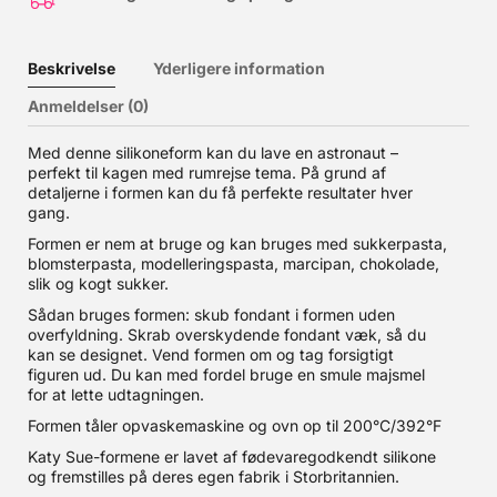
Beskrivelse
Yderligere information
Anmeldelser (0)
Med denne silikoneform kan du lave en astronaut –
perfekt til kagen med rumrejse tema. På grund af
detaljerne i formen kan du få perfekte resultater hver
gang.
Formen er nem at bruge og kan bruges med sukkerpasta,
blomsterpasta, modelleringspasta, marcipan, chokolade,
slik og kogt sukker.
Sådan bruges formen: skub fondant i formen uden
overfyldning. Skrab overskydende fondant væk, så du
kan se designet. Vend formen om og tag forsigtigt
figuren ud. Du kan med fordel bruge en smule majsmel
for at lette udtagningen.
Formen tåler opvaskemaskine og ovn op til 200°C/392°F
Katy Sue-formene er lavet af fødevaregodkendt silikone
og fremstilles på deres egen fabrik i Storbritannien.