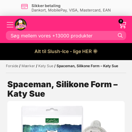
Sikker betaling
Dankort, MobilePay, VISA, Mastercard, EAN
0
Alt til Slush-Ice - lige HER 🌞
Forside
/
Mærker
/
Katy Sue
/ Spaceman, Silikone Form – Katy Sue
Måske kunne nogle af disse
☓
produkter have din interesse?
Spaceman, Silikone Form –
Katy Sue