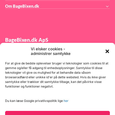
Om BageBixen.dk
BageBixen.dk ApS
Vi elsker cookies -
Tilmeld dig vores nyhedsbrev og modtag gode tilbud
administrer samtykke
samt spændende produktnyheder direkte i din
indbakke.
For at give de bedste oplevelser bruger vi teknologier som cookies til at
gemme og/eller få adgang til enhedsoplysninger. Samtykke til disse
teknologier vil give os mulighed for at behandle data såsom
browseradfærd eller unikke id'er på dette websted. Hvis du ikke giver
samtykke eller trækker dit samtykke tilbage, kan det påvirke visse
funktioner og funktioner negativt.
Tilmeld
Du kan læse Google privatlivspolitik lige
her