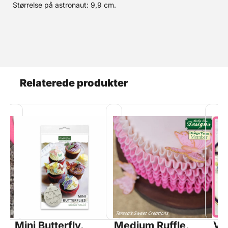
Størrelse på astronaut: 9,9 cm.
Relaterede produkter
Mini Butterfly,
Medium Ruffle,
Vi