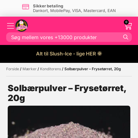
Sikker betaling
Dankort, MobilePay, VISA, Mastercard, EAN
0
Alt til Slush-Ice - lige HER 🌞
Forside
/
Mærker
/
Konditorens
/ Solbærpulver – Frysetørret, 20g
Måske kunne nogle af disse
☓
produkter have din interesse?
Solbærpulver – Frysetørret,
20g