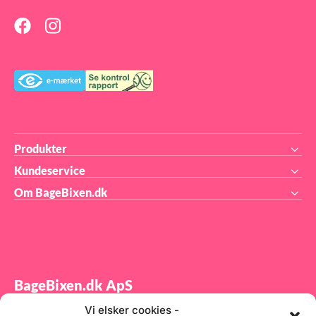
Produkter
Kundeservice
Om BageBixen.dk
BageBixen.dk ApS
Vi elsker cookies -
Tilmeld dig vores nyhedsbrev og modtag gode tilbud