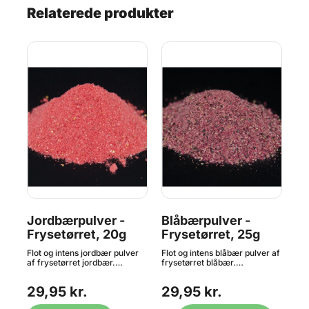
Relaterede produkter
Jordbærpulver -
Blåbærpulver -
Hi
Frysetørret, 20g
Frysetørret, 25g
Fr
 af
Flot og intens jordbær pulver
Flot og intens blåbær pulver af
Flo
af frysetørret jordbær.
frysetørret blåbær.
af 
get
Frysetørrede frugter er meget
Frysetørrede frugter er meget
Fry
populære i bl.a. flødeboller,
populære i bl.a. flødeboller,
pop
29,95 kr.
29,95 kr.
2
mousser, chokoladefyld og
mousser, chokoladefyld og
mou
es
meget mere. Skal opbevares
meget mere. Skal opbevares
meg