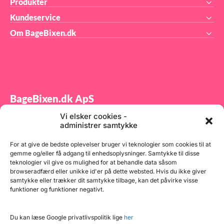
Produkter
e
Kundeservice
ense
er
Om BageBixen.dk
er
t 3
on
ge.
BageBixen.dk ApS
Vi elsker cookies -
Tilmeld dig vores nyhedsbrev og modtag gode tilbud
administrer samtykke
samt spændende produktnyheder direkte i din
indbakke.
For at give de bedste oplevelser bruger vi teknologier som cookies til at
gemme og/eller få adgang til enhedsoplysninger. Samtykke til disse
teknologier vil give os mulighed for at behandle data såsom
browseradfærd eller unikke id'er på dette websted. Hvis du ikke giver
samtykke eller trækker dit samtykke tilbage, kan det påvirke visse
funktioner og funktioner negativt.
Tilmeld
Du kan læse Google privatlivspolitik lige
her