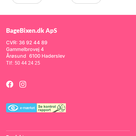
me
Sæt med 10 stk. Størrelse ca.
Ø 25 cm Tykkelse på ca.
2,5mm
ed
er.
BageBixen.dk ApS
rven
CVR: 36 92 44 89
 til
Gammelbrovej 4
me,
pan
Årøsund 6100 Haderslev
Tlf: 50 44 24 25
cer
 med
t i
der.
fter
t,
t
em
ner
 Ved