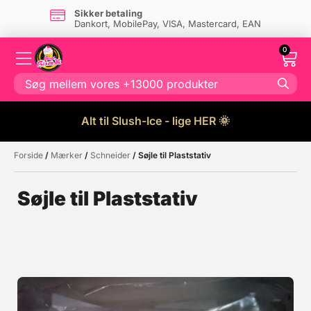
Sikker betaling
Dankort, MobilePay, VISA, Mastercard, EAN
0
Alt til Slush-Ice - lige HER 🌞
Forside
/
Mærker
/
Schneider
/ Søjle til Plaststativ
Måske kunne nogle af disse
☓
produkter have din interesse?
Søjle til Plaststativ
Tilbud