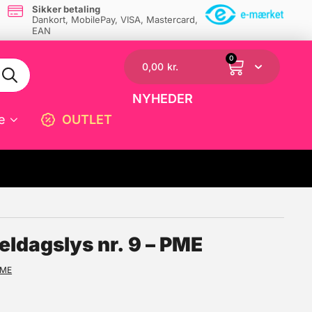
Sikker betaling
Dankort, MobilePay, VISA, Mastercard,
EAN
0
0,00
kr.
NYHEDER
e
OUTLET
☓
eldagslys nr. 9 – PME
ME