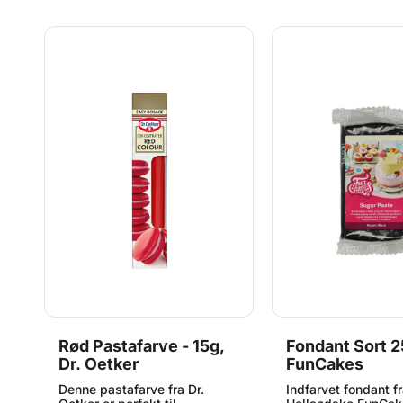
Rød Pastafarve - 15g,
Fondant Sort 2
Dr. Oetker
FunCakes
Denne pastafarve fra Dr.
Indfarvet fondant f