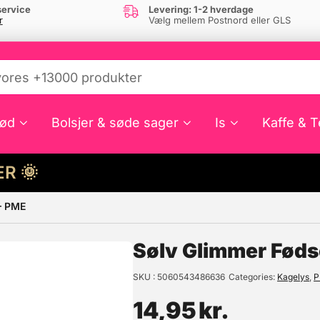
ervice
Levering: 1-2 hverdage
r
Vælg mellem Postnord eller GLS
ød
Bolsjer & søde sager
Is
Kaffe & T
HER 🌞
– PME
e din interesse?
Sølv Glimmer Føds
SKU
5060543486636
Categories
Kagelys
,
P
14,95
kr.