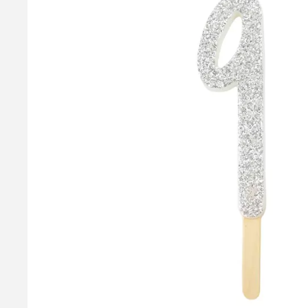
Blå Sommerfugle Vaffelpapir - 79 stk., Dekora
Disse flotte spiselige sommerfugle er lavet i wafer paper, og 
159,95 kr.
Læg i kurv
Læs mere