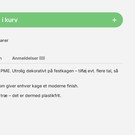
i kurv
varer
n
Anmeldelser (0)
ME. Utrolig dekorativt på festkagen – tilføj evt. flere tal, så
m giver enhver kage et moderne finish.
ne måler ca. 3 - 6 cm. Indhold: 79 stk. (19g)
 træ – det er dermed plastikfrit.