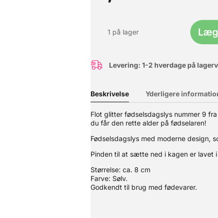
Læg 
1 på lager
Levering: 1-2 hverdage på lager
Beskrivelse
Yderligere informatio
Flot glitter fødselsdagslys nummer 9 fra P
du får den rette alder på fødselaren!
Fødselsdagslys med moderne design, so
er perfekte som dekoration på kager og andre desserter. Sommerfugle
Pinden til at sætte ned i kagen er lavet i
Størrelse: ca. 8 cm
Farve: Sølv.
Godkendt til brug med fødevarer.