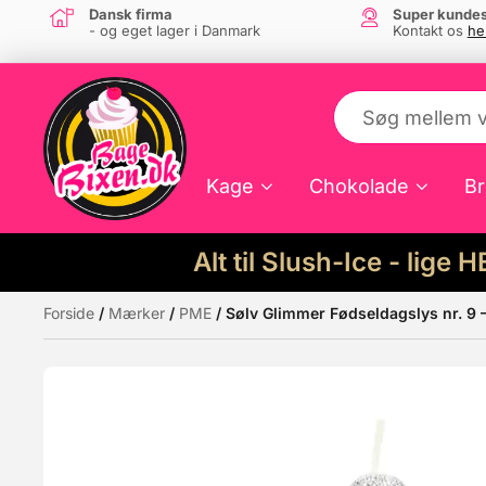
Dansk firma
Super kundes
- og eget lager i Danmark
Kontakt os
he
Kage
Chokolade
Br
Alt til Slush-Ice - lige 
Forside
/
Mærker
/
PME
/ Sølv Glimmer Fødseldagslys nr. 9 
Måske kunne nogle af disse produkter hav