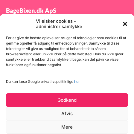
BageBixen.dk ApS
Vi elsker cookies -
Tilmeld dig vores nyhedsbrev og modtag gode tilbud
administrer samtykke
samt spændende produktnyheder direkte i din
indbakke.
For at give de bedste oplevelser bruger vi teknologier som cookies til at
gemme og/eller få adgang til enhedsoplysninger. Samtykke til disse
teknologier vil give os mulighed for at behandle data såsom
browseradfærd eller unikke id'er på dette websted. Hvis du ikke giver
samtykke eller trækker dit samtykke tilbage, kan det påvirke visse
funktioner og funktioner negativt.
Tilmeld
Du kan læse Google privatlivspolitik lige
her
Godkend
Afvis
Læg i kurv
Mere
Copyright © 2026 BageBixen.dk
17 på lager