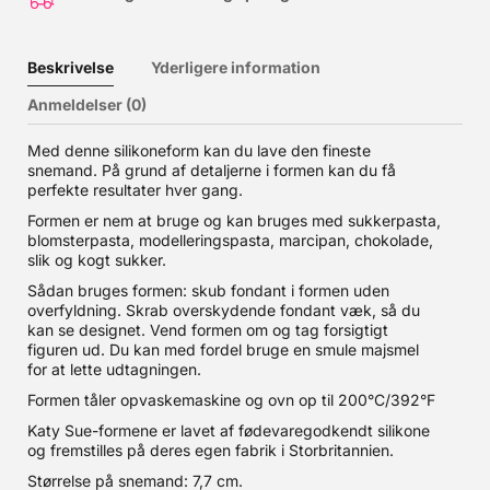
Beskrivelse
Yderligere information
Anmeldelser (0)
Med denne silikoneform kan du lave den fineste
snemand. På grund af detaljerne i formen kan du få
perfekte resultater hver gang.
Formen er nem at bruge og kan bruges med sukkerpasta,
blomsterpasta, modelleringspasta, marcipan, chokolade,
slik og kogt sukker.
Sådan bruges formen: skub fondant i formen uden
overfyldning. Skrab overskydende fondant væk, så du
kan se designet. Vend formen om og tag forsigtigt
figuren ud. Du kan med fordel bruge en smule majsmel
for at lette udtagningen.
Formen tåler opvaskemaskine og ovn op til 200°C/392°F
Katy Sue-formene er lavet af fødevaregodkendt silikone
og fremstilles på deres egen fabrik i Storbritannien.
Størrelse på snemand: 7,7 cm.