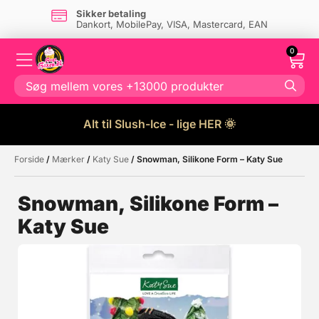
Sikker betaling
Dankort, MobilePay, VISA, Mastercard, EAN
0
Alt til Slush-Ice - lige HER 🌞
Forside
/
Mærker
/
Katy Sue
/ Snowman, Silikone Form – Katy Sue
Måske kunne nogle af disse
☓
produkter have din interesse?
Snowman, Silikone Form –
Katy Sue