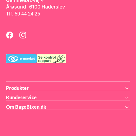
Gammelbrovej 4
med en diameter på ø25 cm.
Årøsund 6100 Haderslev
til
Funcakes Sea Blue Fondant
ng
Tlf: 50 44 24 25
k:
og
 din
t.
 PE
Produkter
Kundeservice
Om BageBixen.dk