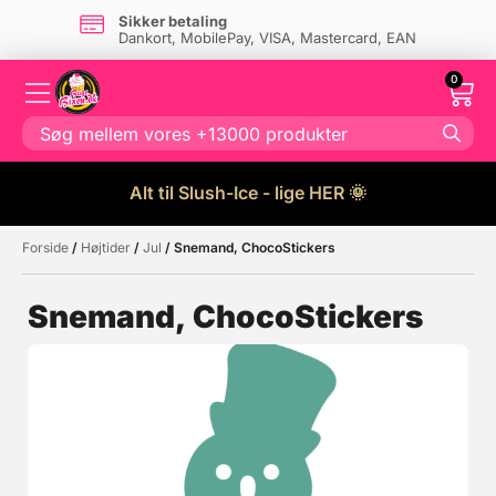
Sikker betaling
Dankort, MobilePay, VISA, Mastercard, EAN
0
Alt til Slush-Ice - lige HER 🌞
Forside
/
Højtider
/
Jul
/ Snemand, ChocoStickers
Måske kunne nogle af disse
☓
produkter have din interesse?
Snemand, ChocoStickers
Tilbud