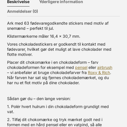
Beskrivelse
Yderligere information
Anmeldelser (0)
Ark med 63 fødevaregodkendte stickers med motiv af
snemænd – perfekt til jul.
Klistermærkerne måler 16,4 x 30,7 mm.
Vores chokoladestickers er godkendt til kontakt med
fødevarer, hvilket gør det muligt at lave chokolader med
flotte motiver.
Placer dit chokomærke i en chokoladeform – farv
chokoladeformen for eksempel med
pensel
eller
airbrush
– vi anbefaler at bruge chokoladefarver fra
Roxy & Rich
.
Når farven har sat sig fjernes chokolademærket, og du
har nu et flot motiv på dine chokolader.
Sådan gør du – den lange version:
1. Polér hvert hulrum i din chokoladeform grundigt med
vat.
2. Tilføj dit chokomærke og tryk mærket godt ned i
formen med en hård pensel eller en vatpind, så alle