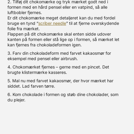
2. Tilføj dit chokomærke og tryk mærket godt ned i
formen med en hård pensel eller en vatpind, så alle
luftbobler fjernes.
Er dit chokomærke meget detaljeret kan du med fordel
bruge en tynd “
scriber needle
” til at fjerne overskydende
folie fra mærket.
Flappen på dit chokomærke skal enten sidde udover
kanten på formen eller stå lige op i formen, så mærket let
kan fjernes fra chokoladeformen igen.
3. Farv din chokoladeform med farvet kakaosmør for
eksempel med pensel eller airbrush.
4. Chokomærket fjernes – gerne med en pincet. Det
brugte klistermærke kasseres.
5. Mal nu med farvet kakaosmør, der hvor mærket har
siddet. Lad farven tørre.
6. Kom chokolade i formen og støb dine chokolader, som
du plejer.