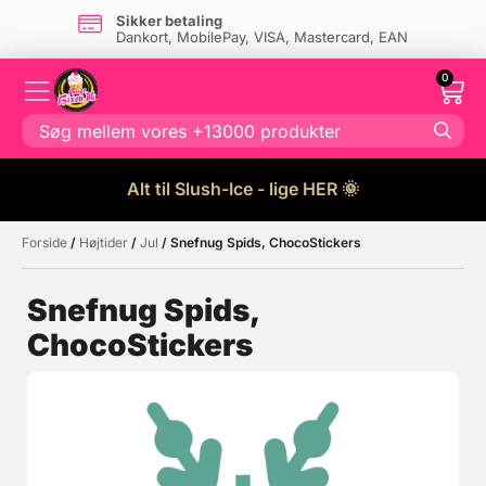
Sikker betaling
Dankort, MobilePay, VISA, Mastercard, EAN
0
Alt til Slush-Ice - lige HER 🌞
Forside
/
Højtider
/
Jul
/ Snefnug Spids, ChocoStickers
Måske kunne nogle af disse
☓
produkter have din interesse?
Snefnug Spids,
ChocoStickers