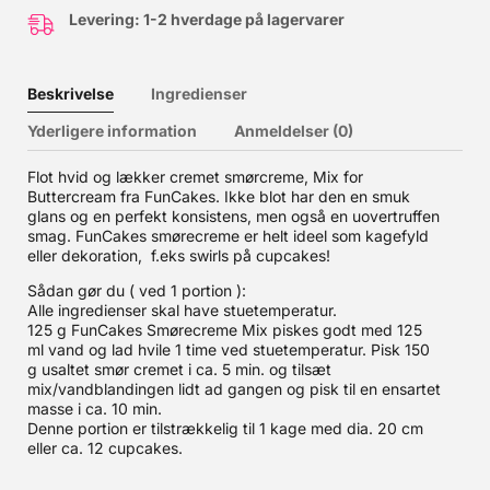
Levering: 1-2 hverdage på lagervarer
Beskrivelse
Ingredienser
Yderligere information
Anmeldelser (0)
Flot hvid og lækker cremet smørcreme, Mix for
Buttercream fra FunCakes. Ikke blot har den en smuk
glans og en perfekt konsistens, men også en uovertruffen
smag. FunCakes smørecreme er helt ideel som kagefyld
eller dekoration, f.eks swirls på cupcakes!
Sådan gør du ( ved 1 portion ):
Alle ingredienser skal have stuetemperatur.
125 g FunCakes Smørecreme Mix piskes godt med 125
ml vand og lad hvile 1 time ved stuetemperatur. Pisk 150
g usaltet smør cremet i ca. 5 min. og tilsæt
mix/vandblandingen lidt ad gangen og pisk til en ensartet
masse i ca. 10 min.
Denne portion er tilstrækkelig til 1 kage med dia. 20 cm
eller ca. 12 cupcakes.