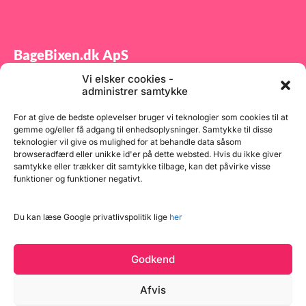
BageBixen.dk ApS
Vi elsker cookies -
Tilmeld dig vores nyhedsbrev og modtag gode tilbud
administrer samtykke
samt spændende produktnyheder direkte i din
indbakke.
For at give de bedste oplevelser bruger vi teknologier som cookies til at
gemme og/eller få adgang til enhedsoplysninger. Samtykke til disse
teknologier vil give os mulighed for at behandle data såsom
browseradfærd eller unikke id'er på dette websted. Hvis du ikke giver
samtykke eller trækker dit samtykke tilbage, kan det påvirke visse
funktioner og funktioner negativt.
Tilmeld
Du kan læse Google privatlivspolitik lige
her
Godkend
Afvis
Læg i kurv