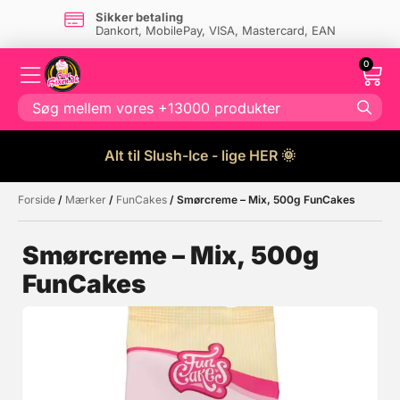
Sikker betaling
Dankort, MobilePay, VISA, Mastercard, EAN
0
Alt til Slush-Ice - lige HER 🌞
Forside
/
Mærker
/
FunCakes
/ Smørcreme – Mix, 500g FunCakes
Måske kunne nogle af disse
☓
produkter have din interesse?
Smørcreme – Mix, 500g
FunCakes