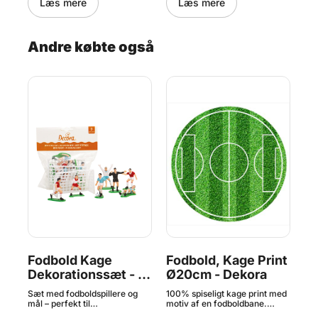
Læs mere
Læs mere
 cm
Andre købte også
0g
Fodbold Kage
Fodbold, Kage Print
F
Dekorationssæt - 9
Ø20cm - Dekora
De
dele, Decora
Ly
Sæt med fodboldspillere og
100% spiseligt kage print med
Sæt
D
mål – perfekt til
motiv af en fodboldbane.
mål
ne
børnefødselsdagen med
Printet er sukkerfrit og lavet af
fød