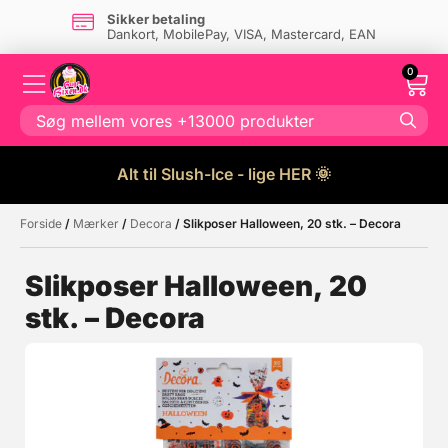
Sikker betaling
Dankort, MobilePay, VISA, Mastercard, EAN
0
Alt til Slush-Ice - lige HER 🌞
Forside
/
Mærker
/
Decora
/ Slikposer Halloween, 20 stk. – Decora
Måske kunne nogle af disse
☓
produkter have din interesse?
Slikposer Halloween, 20
stk. – Decora