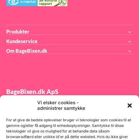
i fryseren i ca. 5-10 min. –
herefter skulle det gerne
komme af super nemt.
Produkter
Kundeservice
Om BageBixen.dk
BageBixen.dk ApS
Vi elsker cookies -
Tilmeld dig vores nyhedsbrev og modtag gode tilbud
administrer samtykke
samt spændende produktnyheder direkte i din
indbakke.
For at give de bedste oplevelser bruger vi teknologier som cookies til at
gemme og/eller få adgang til enhedsoplysninger. Samtykke til disse
teknologier vil give os mulighed for at behandle data såsom
browseradfærd eller unikke id'er på dette websted. Hvis du ikke giver