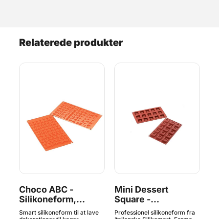
Relaterede produkter
Choco ABC -
Mini Dessert
Mi
Silikoneform,
Square -
Si
Silikomart
Silikoneform SF177,
st
or
Smart silikoneform til at lave
Professionel silikoneform fra
Sil
Professional
Silikomart