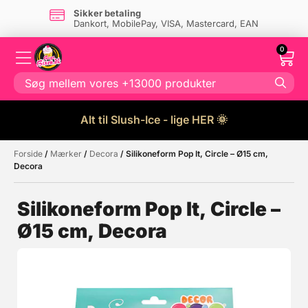
Sikker betaling
Dankort, MobilePay, VISA, Mastercard, EAN
0
Alt til Slush-Ice - lige HER 🌞
Forside
/
Mærker
/
Decora
/ Silikoneform Pop It, Circle – Ø15 cm,
Måske kunne nogle af disse
☓
Decora
produkter have din interesse?
Silikoneform Pop It, Circle –
Ø15 cm, Decora
Tilbud