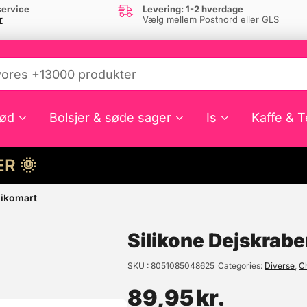
ervice
Levering: 1-2 hverdage
r
Vælg mellem Postnord eller GLS
ød
Bolsjer & søde sager
Is
Kaffe & T
HER 🌞
likomart
e din interesse?
Silikone Dejskrabe
SKU
8051085048625
Categories
Diverse
,
C
89,95
kr.