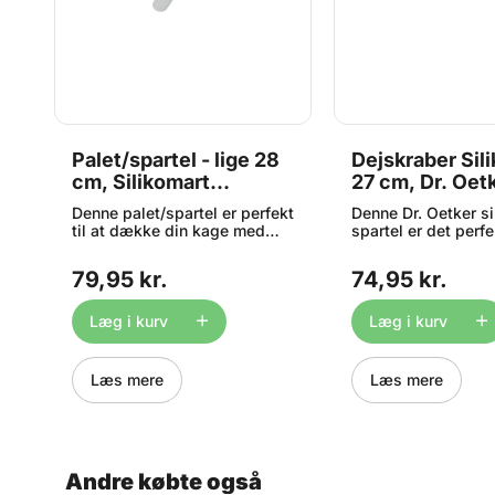
Palet/spartel - lige 28
Dejskraber Sili
cm, Silikomart
27 cm, Dr. Oet
Professional
r
Denne palet/spartel er perfekt
Denne Dr. Oetker si
til at dække din kage med
spartel er det perf
t
flødeskum, chokolade,
redskab til dit køk
e
frostning eller lign. Tåler
perfekt til at skrab
79,95 kr.
74,95 kr.
,
opvaskemaskine.
sidste dej ud af din
Tåler opvaskemask
ca. 27cm.
Læg i kurv
Læg i kurv
Læs mere
Læs mere
a.
og
Andre købte også