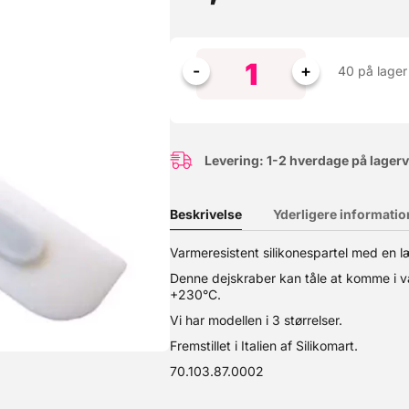
40 på lager
Levering: 1-2 hverdage på lager
Beskrivelse
Yderligere informatio
Varmeresistent silikonespartel med en 
skraber kan tåle at komme i varme gryder og frosne fødevarer - tål
Denne dejskraber kan tåle at komme i va
+230°C.
Vi har modellen i 3 størrelser.
Fremstillet i Italien af Silikomart.
70.103.87.0002