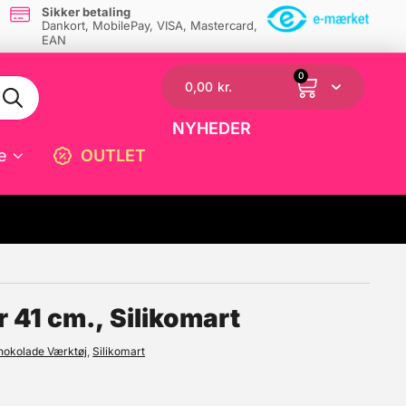
Sikker betaling
Dankort, MobilePay, VISA, Mastercard,
EAN
0
0,00
kr.
NYHEDER
e
OUTLET
☓
r 41 cm., Silikomart
hokolade Værktøj
,
Silikomart