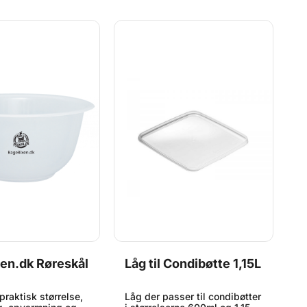
m
er
T
en.dk Røreskål
Låg til Condibøtte 1,15L
S
1
praktisk størrelse,
Låg der passer til condibøtter
E