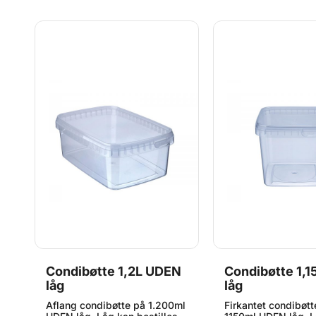
5
Condibøtte 1,2L UDEN
Condibøtte 1,
låg
låg
Aflang condibøtte på 1.200ml
Firkantet condibøtt