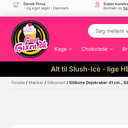
Dansk firma
Super kundes
- og eget lager i Danmark
Kontakt os
he
Kage
Chokolade
Br
Alt til Slush-Ice - lige 
Forside
/
Mærker
/
Silikomart
/ Silikone Dejskraber 41 cm., Si
Måske kunne nogle af disse produkter hav