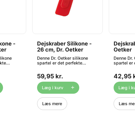
kone -
Dejskraber Silikone -
Dejskra
ker
26 cm, Dr. Oetker
Oetker
likone
Denne Dr. Oetker silikone
Denne Dr. 
ekte
spartel er det perfekte
spartel er
ken –
redskab til dit køkken –
redskab til
e det
perfekt til at skrabe det
perfekt til
59,95 kr.
42,95 k
 skål.
sidste dej ud af din skål.
sidste dej 
ine. Måler
Tåler opvaskemaskine. Måler
Tåler opv
ca. 26,5 cm.
ca. 20 x 3
Læg i kurv
Læg i k
Læs mere
Læs me