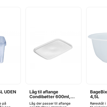
15L UDEN
Låg til aflange
BageBix
Condibøtter 600ml,
4,5L
800ml, 1.000ml,
e på
Låg der passer til aflange
Røreskål i 
1.200ml og 1.600ml