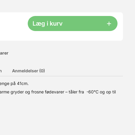
Læg i kurv
varer
n
Anmeldelser (0)
længe på 41cm.
er fra -60°C og op til +230°C. Vi har modellen i 3 størrelser.
rme gryder og frosne fødevarer – tåler fra -60°C og op til