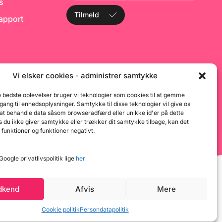
r
ks
f
Tilmeld
s
rapport
o
Vi elsker cookies - administrer samtykke
e bedste oplevelser bruger vi teknologier som cookies til at gemme
dgang til enhedsoplysninger. Samtykke til disse teknologier vil give os
 at behandle data såsom browseradfærd eller unikke id'er på dette
 du ikke giver samtykke eller trækker dit samtykke tilbage, kan det
 funktioner og funktioner negativt.
oogle privatlivspolitik lige
her
dkend
Afvis
Mere
Cookie politik
Persondatapolitik