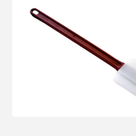
Silikone Dejskraber 36 cm., Silikomart
Varmeresistent silikonespartel med en længe på 36cm. Denne dej
Fremstillet i Italien af Silikomart. 70.102.87.0002
84,95 kr.
Læg i kurv
Læs mere