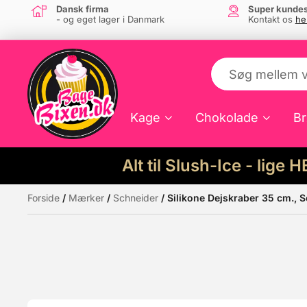
Dansk firma
Super kundes
- og eget lager i Danmark
Kontakt os
he
Kage
Chokolade
Br
Alt til Slush-Ice - lige 
Forside
/
Mærker
/
Schneider
/ Silikone Dejskraber 35 cm., 
Måske kunne nogle af disse produkter hav