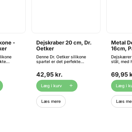
kone -
Dejskraber 20 cm, Dr.
Metal D
ker
Oetker
16cm, P
likone
Denne Dr. Oetker silikone
Dejskærer f
ekte
spartel er det perfekte
stål, med 
ken –
redskab til dit køkken -
plast. Blad
e det
perfekt til at skrabe det
afrundede 
42,95 kr.
69,95 k
 skål.
sidste dej ud af din skål.
skrabebla
ine. Måler
Tåler opvaskemaskine. Måler
velegnet t
ca. 20 x 3 cm.
ud samt s
Læg i kurv
Læg i k
borde rene
måleenhed
Kaldes ogs
Læs mere
Læs me
dough scra
skrabebla
Måler ca. 