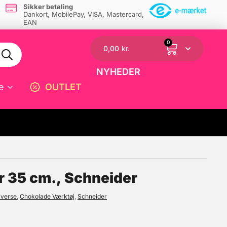
Sikker betaling
Dankort, MobilePay, VISA, Mastercard,
EAN
0
0,00
kr.
NYHEDER
e
OUTLET
☓
r 35 cm., Schneider
iverse
,
Chokolade Værktøj
,
Schneider