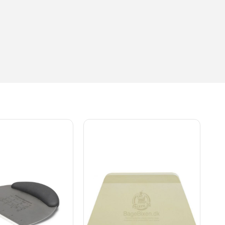
,6 kg 2 kg 3,3 kg Frysepulver 100 g 175 g 175 g 400 g 750 g
0 g 475 g 500 g 625 g 1 kg 1,2 kg 2 kg Tørgær 65 g 120 g 120 g
0 g 90 g 200 g 380 g 400 g 500 g 830 g 1 kg 1,6 kg 5-korns
 g 1 kg 1,6 kg Græskarkerner 50 g 90 g 90 g 200 g 380 g 400
 230 g 240 g 300 g 500 g 600 g 1 kg Birkes 50 g 90 g 90 g
 g 115 g 250 g 475 g 500 g 625 g 1 kg 1,2 kg 2 kg
kg 2 kg 3,3 kg Kokosmel 50 g 90 g 90 g 200 g 380 g 400 g 500
0 g 690 g 720 g 900 g 1,5 kg 1,8 kg 3 kg Vejledende mål med