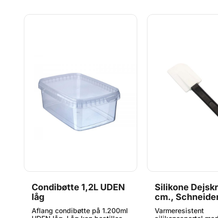
ål
Condibøtte 1,2L UDEN
Silikone Dejsk
låg
cm., Schneide
,
Aflang condibøtte på 1.200ml
Varmeresistent