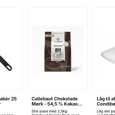
raber 25
Callebaut Chokolade
Låg til 
r
Mørk - 54,5 % Kakao,
Condibø
2,5 kg
800ml, 
Stor pose med 2,5kg
Låg der pa
1.200ml