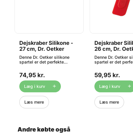
Dejskraber Silikone -
Dejskraber Sili
27 cm, Dr. Oetker
26 cm, Dr. Oet
r
Denne Dr. Oetker silikone
Denne Dr. Oetker si
spartel er det perfekte
spartel er det perf
t
redskab til dit køkken –
redskab til dit køk
e
perfekt til at skrabe det
perfekt til at skrab
74,95 kr.
59,95 kr.
,
sidste dej ud af din skål.
sidste dej ud af din
Tåler opvaskemaskine. Måler
Tåler opvaskemask
ca. 27cm.
ca. 26,5 cm.
Læg i kurv
Læg i kurv
Læs mere
Læs mere
a.
og
Andre købte også