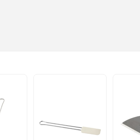
 kg 3,3 kg Flutes Basis 100 g 175 g 175 g 400 g 750 g 800 g 1 kg 1
 g 475 g 500 g 625 g 1 kg 1,2 kg 2 kg Maltmel 60 g 115 g 115 g 25
5 g 175 g 400 g 750 g 800 g 1 kg 1,6 kg 2 kg 3,3 kg Hørfrø 50 g 9
1,6 kg Solsikkekerner 50 g 90 g 90 g 200 g 380 g 400 g 500 g 830
400 g 500 g 830 g 1 kg 1,6 kg Poppede kerner 30 g 55 g 55 g 120 g
 90 g 200 g 380 g 400 g 500 g 830 g 1 kg 1,6 kg Sesamfrø 60 g 115
2 kg 2 kg Cremodan 100 g 175 g 175 g 400 g 750 g 800 g 1 kg 1,6 
700 g 1,1 kg 1,4 kg 2,3 kg Mandler og nødder 90 g 165 g 165 g 36