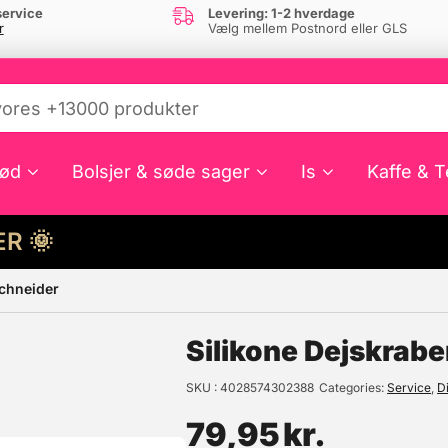
ervice
Levering: 1-2 hverdage
r
Vælg mellem Postnord eller GLS
ød
Bolsjer & søde sager
Is
Kaffe & T
HER 🌞
Schneider
e din interesse?
Silikone Dejskrabe
SKU
4028574302388
Categories
Service
,
D
79,95
kr.