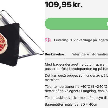
109,95
kr.
Levering: 1-2 hverdage på lager
Beskrivelse
Yderligere informatio
Med bageunderlaget fra Lurch, sparer 
passer perfekt i bradepanden og på ba
kasserne lige HER Farve: Grå Materiale: PP plast Temperaturbestand
Det kan også bruges som underlag på bor
marcipan.
Tåler temperaturer fra -40°C til +240°C
derfor både velegnet til bagning, chokol
Tåler maskinopvask – men af hensyn til 
Bagemåtten måler ca. 30 x 40cm