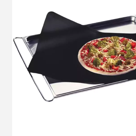
Låg til Hævekasse, 30x40cm
Låg til vores dejkasser. Prisen er for et låg UDEN kasse. Find 
Ja 22584800
69,95 kr.
Læg i kurv
Læs mere