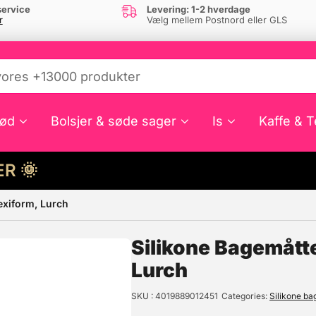
ervice
Levering: 1-2 hverdage
r
Vælg mellem Postnord eller GLS
ød
Bolsjer & søde sager
Is
Kaffe & T
HER 🌞
exiform, Lurch
e din interesse?
Silikone Bagemått
Lurch
SKU
4019889012451
Categories
Silikone ba