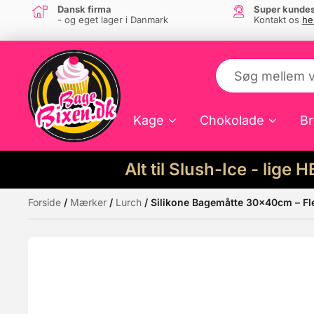
Dansk firma
Super kundes
- og eget lager i Danmark
Kontakt os
he
Kage
Chokolade
Br
Alt til Slush-Ice - lige 
Forside
/
Mærker
/
Lurch
/ Silikone Bagemåtte 30x40cm – Fl
Måske kunne nogle af disse produkter hav