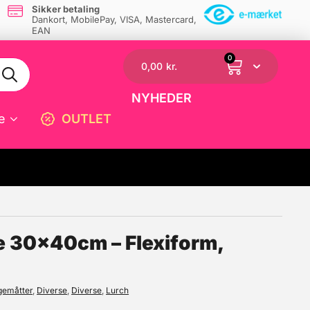
Sikker betaling
Dankort, MobilePay, VISA, Mastercard,
EAN
0
0,00
kr.
NYHEDER
e
OUTLET
☓
e 30x40cm – Flexiform,
gemåtter
,
Diverse
,
Diverse
,
Lurch