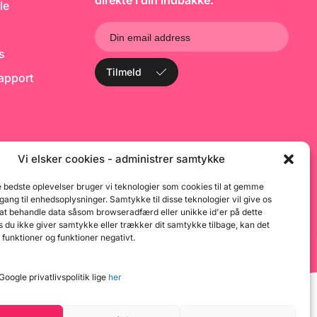
direkte i din indbakke.
le
bedre. Du hælder blot et
tyndt lag ud på din bordplade
inden du begynder at forme
din pizza. TIP: Hvis du bruger
ks
mel med højt proteinindhold,
så er det en god ide at
Tilmeld
rapport
tilsætte en syrekilde til dit
bagværk - fx Hvedesur eller
frugtsyre/citronsaft. Teknisk
info: Protein 12,50%
Elasticitet: P/L 0,50 / 0,60 W:
260/270
Vi elsker cookies - administrer samtykke
e bedste oplevelser bruger vi teknologier som cookies til at gemme
dgang til enhedsoplysninger. Samtykke til disse teknologier vil give os
 at behandle data såsom browseradfærd eller unikke id'er på dette
 du ikke giver samtykke eller trækker dit samtykke tilbage, kan det
 funktioner og funktioner negativt.
oogle privatlivspolitik lige
her