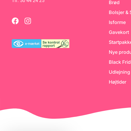
Tlf: 50 44 24 25
Brød
Bolsjer &
e
Isforme
Gavekort
Startpakk
Nye produ
Black Fri
Udlejning
Højtider