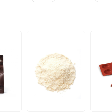
garanterer
Mikroperforerede
Mikroperf
 både på
silikonemåtter kan også
silikonemå
en af
bruges som underlag ved
bruges so
erforerede
nedfrysning. De er også
nedfrysnin
 også
skridsikre og non-stick.
skridsikre
ag ved
Måtterne bruges på ovnens
Måtterne 
 også
bagerist, og tillader en jævn
bagerist, 
tick.
afbagning. Størrelse på
afbagning.
å ovnens
AirMat Small: 300 x 400 mm
AirMat Gas
er en jævn
- andre størrelser har vi også.
x 315 mm -
e på
40.109.99.0000
har vi ogs
x 40cm
– Éclair:
e på side
q_xz_VuoxI