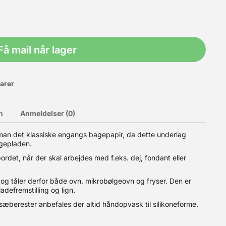
Få mail når lager
varer
n
Anmeldelser (0)
man det klassiske engangs bagepapir, da dette underlag
gepladen.
ighed: -40°C til +60°C Egnet til direkte kontakt med fødevarer:
det, når der skal arbejdes med f.eks. dej, fondant eller
 og tåler derfor både ovn, mikrobølgeovn og fryser. Den er
adefremstilling og lign.
sæberester anbefales der altid håndopvask til silikoneforme.