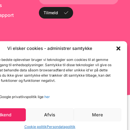
de: Produktet er en
ks
isator, hvor der
kker, smag (med
Tilmeld
rapport
 af "Neutral)" og
 Smagen kommer fra
t frugt, chokolade
 (i "Cappuccino"),
ver den mest
smag. Hvor der er
 til at justere,
 naturlige, som
Vi elsker cookies - administrer samtykke
ller rødbede farve.
samme produkt som
e bedste oplevelser bruger vi teknologier som cookies til at gemme
es i konditorier,
dgang til enhedsoplysninger. Samtykke til disse teknologier vil give os
niske navn er
 at behandle data såsom browseradfærd eller unikke id'er på dette
press
 du ikke giver samtykke eller trækker dit samtykke tilbage, kan det
 funktioner og funktioner negativt.
oogle privatlivspolitik lige
her
dkend
Afvis
Mere
Cookie politik
Persondatapolitik