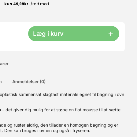
Læg i kurv
varer
n
Anmeldelser (0)
u selve kassen samt et låg. Ekstra kasser kan bestilles HER.
moplastisk sammensat slagfast materiale egnet til bagning i ovn
el til 6-8 dejkugler pr. kasse (200-250 g hver).? Plads til hele
stables, så du kun behøver låg på den øverste kasse.? Slidstærkt
ring af andre fødevarer. ? Produceret i Italien Bemærk:
 det giver dig mulig for at støbe en flot mousse til at sætte
kasse og semi-transparent låg. Materiale: PE plast
de og ruster aldrig, den tillader en homogen bagning og er
et. Den kan bruges i ovnen og også i fryseren.