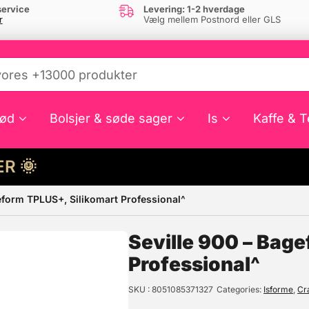
ervice
Levering: 1-2 hverdage
r
Vælg mellem Postnord eller GLS
ød
Bolsjer & søde sager
Is
Kaffe & T
HER 🌞
eform TPLUS+, Silikomart Professional^
e din interesse?
Seville 900 – Bag
Professional^
SKU
8051085371327
Categories
Isforme
,
Cr