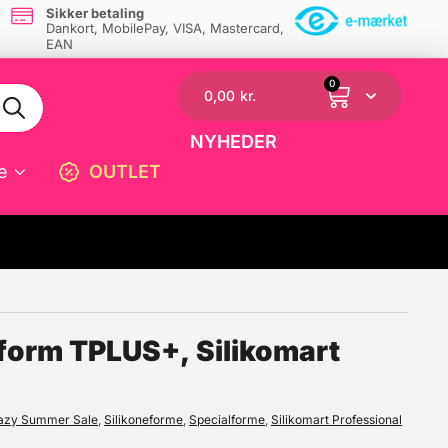
Sikker betaling
Dankort, MobilePay, VISA, Mastercard,
EAN
0
0,00
kr.
NYHEDER
e
OUTLET
☓
eform TPLUS+, Silikomart
azy Summer Sale
,
Silikoneforme
,
Specialforme
,
Silikomart Professional