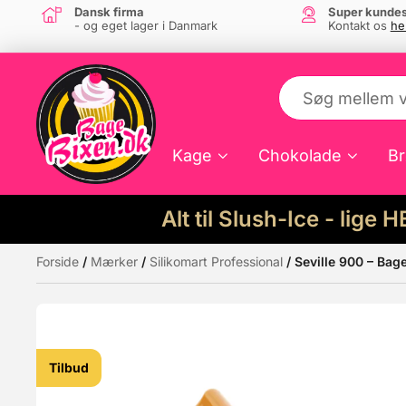
Dansk firma
Super kundes
- og eget lager i Danmark
Kontakt os
he
Kage
Chokolade
Br
Alt til Slush-Ice - lige 
Forside
/
Mærker
/
Silikomart Professional
/ Seville 900 – Bag
Måske kunne nogle af disse produkter hav
Tilbud
Tilbud