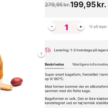
199,95
kr.
279,95
kr.
12 på lager
Levering: 1-2 hverdage på lager
Beskrivelse
Yderligere informatio
Denne hævekasse er skabt til den passionerede pizzabager. Her får d
Super smart bageform, fremstillet i ter
behov for et låg til den øverste kasse. ? Perfekte hæveforhold – Ide
op til 180°C.
 et almindeligt køleskab.? Stabelbare & praktiske – Designet til at 
emaskine.? Multifunktionelle – Perfekte til både pizzadej og opbeva
Med formen kommer der en silikoneform –
al slutte 100% tæt - din dej skal kunne trække vejret. Farve: hvid 
takt med fødevarer: Ja
sammen med din flotte kage.
Bageformen er unik. Den er ikke-klæben
kendetegnet ved en høj termisk stabilit