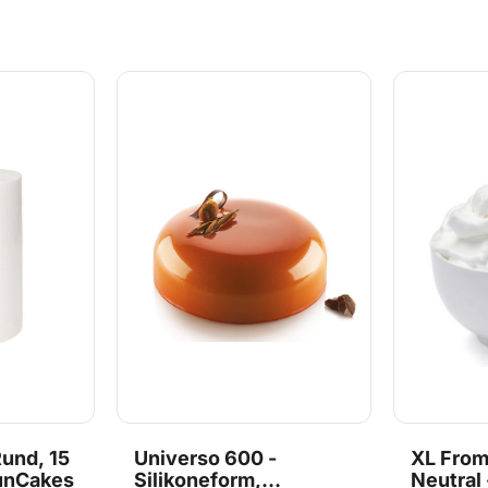
 hele
temperaturer fra - 60°C til
[embed]ht
Ø 115-30 t
+230°C, og kan derfor bruges
v=X51_1Xq
i både fryser og ovn, og egner
20.362.13
sig dermed til både is og
kage m.m. De populære forme
fra Silikomart Professional er
fremstillet i Italien af det
bedste silikone. Det er ikke
uden grund at disse forme er
blevet utroligt populære
blandt bagere, konditorere,
kokke og dessertchefer over
hele verden. Størrelse: 16 x 16
x h 5cm Volumen: 1000 ml.
38.335.87.0065
und, 15
Universo 600 -
XL From
unCakes
Silikoneform,
Neutral 