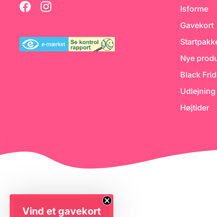
flødestabilisator, hvor der
Isforme
indgår sukker, smag (med
undtagelse af "Neutral)" og
Gavekort
gelatine. Smagen kommer fra
frysetørret frugt, chokolade
eller kaffe (i "Cappuccino"),
Startpakk
hvilket giver den mest
originale smag. Hvor der er
Nye produ
brugt farve til at justere,
bruges kun naturlige, som
Black Fri
gulerods eller rødbede farve.
Dette er samme produkt som
Udlejning
ofte anvendes i konditorier,
og det tekniske navn er
Højtider
Alaska Express
Vind et gavekort