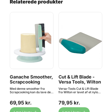
Relaterede produkter
Ganache Smoother,
Cut & Lift Blade -
D
Scrapcooking
Versa Tools, Wilton
, 
Med denne smoother fra
Versa-Tools Cut & Lift Blade
Wil
Scrapcooking kan du lave det
fra Wilton er lavet af et nylon
Dek
f
flotteste finish på dine kager
materiale og har et behageligt
smø
og andre desserter. Opnå en
håndtag, der kan måle og
og 
69,95 kr.
79,95 kr.
19
perfekt glat ganache, icing,
hælde. Bladet, der kan løfte
kag
.
flødeskum, creme m.m. på
små kager, indeholder
Dek
r
siderne og toppen af kagen
målinger i inches og cm.
nem