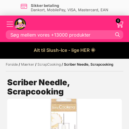
Sikker betaling
Dankort, MobilePay, VISA, Mastercard, EAN
0
Alt til Slush-Ice - lige HER 🌞
Forside
/
Mærker
/
ScrapCooking
/ Scriber Needle, Scrapcooking
Måske kunne nogle af disse
☓
produkter have din interesse?
Scriber Needle,
Scrapcooking