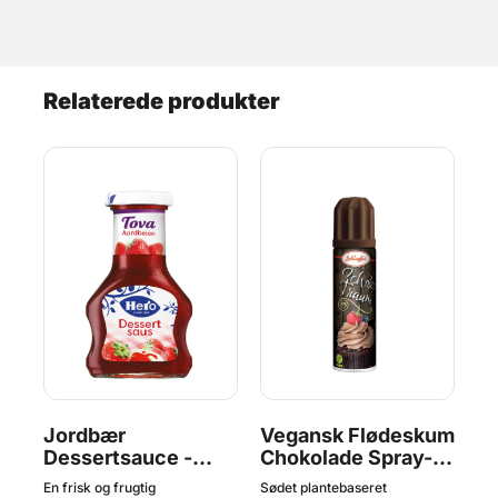
Relaterede produkter
Jordbær
Vegansk Flødeskum
V
Dessertsauce -
Chokolade Spray-
Sp
125ml
Schlagfix, 200 ml
2
En frisk og frugtig
Sødet plantebaseret
Sød