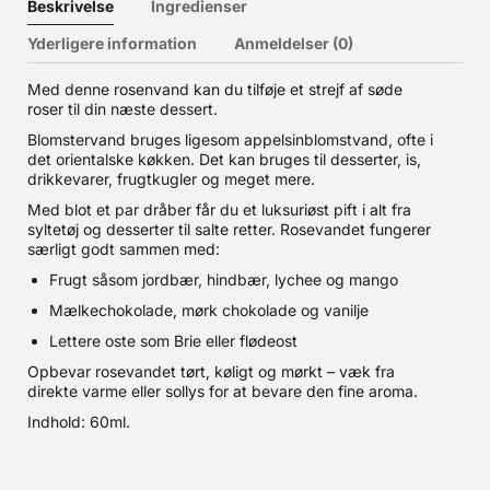
Beskrivelse
Ingredienser
Yderligere information
Anmeldelser (0)
Med denne rosenvand kan du tilføje et strejf af søde
roser til din næste dessert.
Blomstervand bruges ligesom appelsinblomstvand, ofte i
det orientalske køkken. Det kan bruges til desserter, is,
drikkevarer, frugtkugler og meget mere.
Med blot et par dråber får du et luksuriøst pift i alt fra
syltetøj og desserter til salte retter. Rosevandet fungerer
særligt godt sammen med:
Frugt såsom jordbær, hindbær, lychee og mango
Mælkechokolade, mørk chokolade og vanilje
Lettere oste som Brie eller flødeost
Opbevar rosevandet tørt, køligt og mørkt – væk fra
direkte varme eller sollys for at bevare den fine aroma.
Indhold: 60ml.