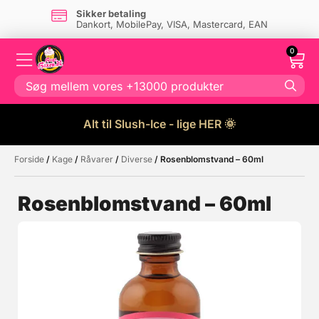
Sikker betaling
Dankort, MobilePay, VISA, Mastercard, EAN
0
Alt til Slush-Ice - lige HER 🌞
Forside
/
Kage
/
Råvarer
/
Diverse
/ Rosenblomstvand – 60ml
Måske kunne nogle af disse
☓
produkter have din interesse?
Rosenblomstvand – 60ml