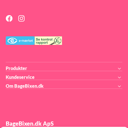
k:
og
 din
t.
 PE
Produkter
Kundeservice
Om BageBixen.dk
BageBixen.dk ApS