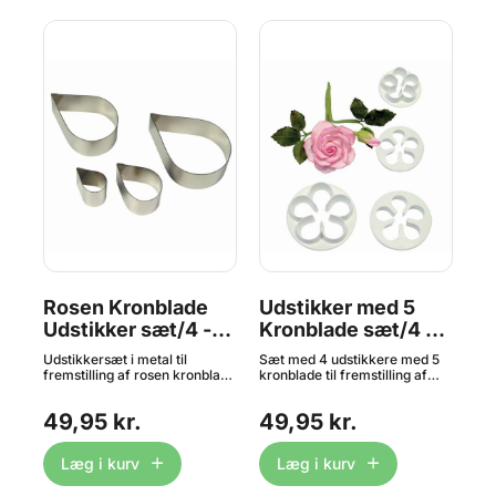
Rosen Kronblade
Udstikker med 5
M
on
Udstikker sæt/4 -
Kronblade sæt/4 -
K
PME
PME
Ud
Udstikkersæt i metal til
Sæt med 4 udstikkere med 5
Uds
J
fremstilling af rosen kronblade
kronblade til fremstilling af
smu
i f.eks fondant, marcipan eller
roser og andre blomster i f.eks
En 
t
gumpaste. Størrelse af
fondant, marcipan eller
læg
49,95 kr.
49,95 kr.
19
udstikkere er 13, 22, 31 og 35
gumpaste. Størrelse på
kro
igt
mm.
kronbladene varierer fra 30,
Vej
35, 45 til 50 mm.
Stø
Læg i kurv
Læg i kurv
18,
Den