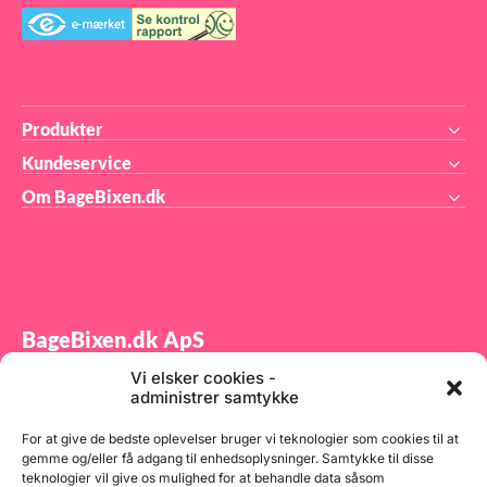
Produkter
Kundeservice
Om BageBixen.dk
BageBixen.dk ApS
Vi elsker cookies -
Tilmeld dig vores nyhedsbrev og modtag gode tilbud
administrer samtykke
samt spændende produktnyheder direkte i din
indbakke.
For at give de bedste oplevelser bruger vi teknologier som cookies til at
gemme og/eller få adgang til enhedsoplysninger. Samtykke til disse
teknologier vil give os mulighed for at behandle data såsom