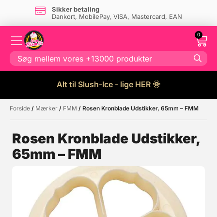
Sikker betaling
Dankort, MobilePay, VISA, Mastercard, EAN
0
Alt til Slush-Ice - lige HER 🌞
Forside
/
Mærker
/
FMM
/ Rosen Kronblade Udstikker, 65mm – FMM
Måske kunne nogle af disse
☓
produkter have din interesse?
Rosen Kronblade Udstikker,
65mm – FMM