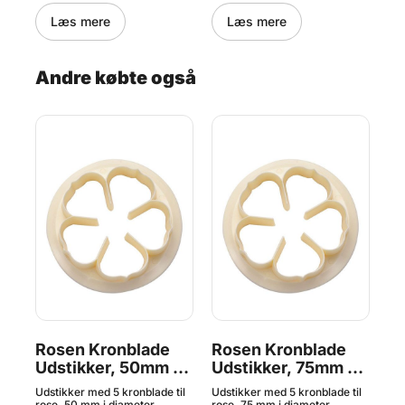
f
pra
Pad
Læs mere
Læs mere
 og
let
typ
dej,
HE
et
Andre købte også
cm
Rosen Kronblade
Rosen Kronblade
R
Udstikker, 50mm -
Udstikker, 75mm -
Ud
FMM
FMM
F
Udstikker med 5 kronblade til
Udstikker med 5 kronblade til
Uds
s
rose, 50 mm i diameter.
rose, 75 mm i diameter.
ros