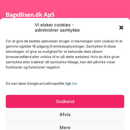
BageBixen.dk ApS
Vi elsker cookies -
Tilmeld dig vores nyhedsbrev og modtag gode tilbud
administrer samtykke
samt spændende produktnyheder direkte i din
indbakke.
For at give de bedste oplevelser bruger vi teknologier som cookies til at
gemme og/eller få adgang til enhedsoplysninger. Samtykke til disse
teknologier vil give os mulighed for at behandle data såsom
browseradfærd eller unikke id'er på dette websted. Hvis du ikke giver
samtykke eller trækker dit samtykke tilbage, kan det påvirke visse
funktioner og funktioner negativt.
Tilmeld
Du kan læse Google privatlivspolitik lige
her
Godkend
Afvis
Læg i kurv
Mere