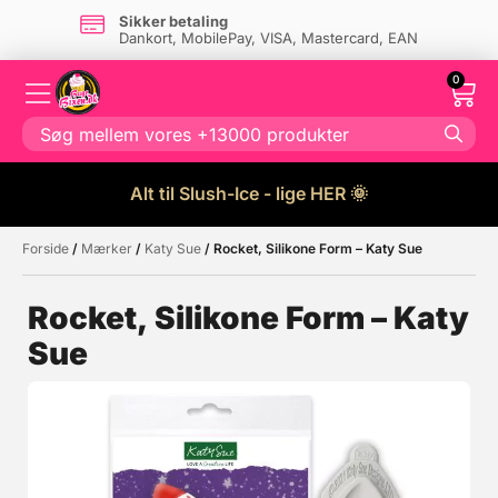
Sikker betaling
Dankort, MobilePay, VISA, Mastercard, EAN
0
Alt til Slush-Ice - lige HER 🌞
Forside
/
Mærker
/
Katy Sue
/ Rocket, Silikone Form – Katy Sue
Måske kunne nogle af disse
☓
produkter have din interesse?
Rocket, Silikone Form – Katy
Sue
Tilbud