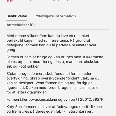
Beskrivelse
Yderligere information
Anmeldelser (0)
Med denne silikoneform kan du lave en rumraket –
perfekt til kagen med rumrejse tema. På grund af
detaljerne i formen kan du få perfekte resultater hver
gang.
Formen er nem at bruge og kan bruges med sukkerpasta,
blomsterpasta, modelleringspasta, marcipan, chokolade,
slik og kogt sukker.
Sådan bruges formen: skub fondant i formen uden
overfyldning. Skrab overskydende fondant væk, så du
kan se designet. Vend formen om og tag forsigtigt
figuren ud. Du kan med fordel bruge en smule majsmel
for at lette udtagningen.
Formen tåler opvaskemaskine og ovn op til 200°C/392°F
Katy Sue-formene er lavet af fødevaregodkendt silikone
og fremstilles på deres egen fabrik i Storbritannien.