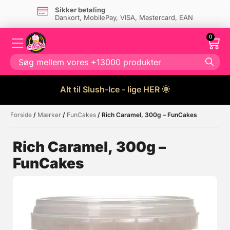
Sikker betaling
Dankort, MobilePay, VISA, Mastercard, EAN
0
Alt til Slush-Ice - lige HER 🌞
Forside
/
Mærker
/
FunCakes
/ Rich Caramel, 300g – FunCakes
Måske kunne nogle af disse
☓
produkter have din interesse?
Rich Caramel, 300g –
FunCakes