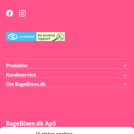
r
has
Produkter
Kundeservice
Om BageBixen.dk
BageBixen.dk ApS
Vi elsker cookies -