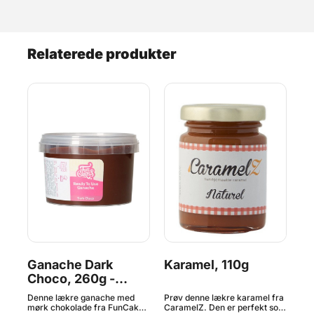
Relaterede produkter
Ganache Dark
Karamel, 110g
Ka
g
Choco, 260g -
1
FunCakes
er
Denne lækre ganache med
Prøv denne lækre karamel fra
Prø
mørk chokolade fra FunCakes
CaramelZ. Den er perfekt som
me