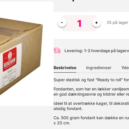
35 på lager
Levering: 1-2 hverdage på lager
Beskrivelse
Ingredienser
Yde
Super elastisk og fast “Ready to roll” fo
entation af din stabelkage, tærte, cupcake m.m. Materialet er kraf
Fondanten, som har en lækker vaniljesm
befales ikke.
en god dækningsevne og klistrer eller r
Ideel til at overtrække kager, til dekorat
alsidig fondant.
Ca. 500 gram fondant kan dække en run
x 20 cm.