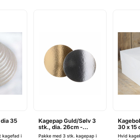
 en rund
fondant kan dække en rund
fondant k
i diameter
kage på 24-26 cm i diameter
kage på 2
age på 20 x
eller en firkantet kage på 20 x
eller en fi
. Original
20 cm. Denne multipakke har
20 cm. Sup
ed Fondant
5 populære grundfarver: gul,
Indhold: 1k
blå, sort, grøn og rød.
Renshaw R
Fondanten er let at ælte og
Extra Baby
forme, og er særligt velegnet
til modellering af 3D-figurer,
men også et godt grundlag
for dekorering af cookies,
cupcakes og kager.
Opbevares på et køligt, tørt
sted. Indhold: 5 x 100g.
dia 35
Kagepap Guld/Sølv 3
Kagebok
stk., dia. 26cm -
30 x 15
FunCakes
t kagefad i
Pakke med 3 stk. kagepap i
Hvid kage