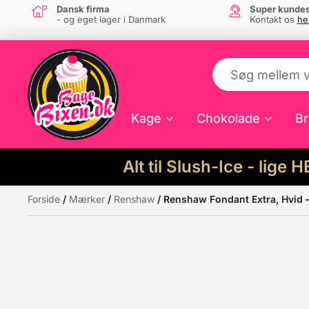
Dansk firma
Super kundes
- og eget lager i Danmark
Kontakt os
he
Kage
Chokolade
Br
Alt til Slush-Ice - lige 
Forside
/
Mærker
/
Renshaw
/ Renshaw Fondant Extra, Hvid 
Måske kunne nogle af disse produkter hav