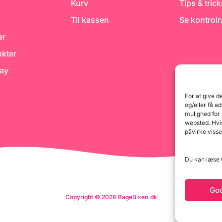
Kurv
Tips & tric
Til kassen
Se kontrol
er
kter
day
For at give d
og/eller få a
mulighed for
websted. Hvis
påvirke visse
Du kan læse G
Go
Copyright © 2026 BageBixen.dk