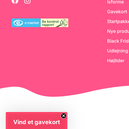
Isforme
Gavekort
Startpakk
Nye produ
Black Fri
Udlejning
Højtider
Vind et gavekort