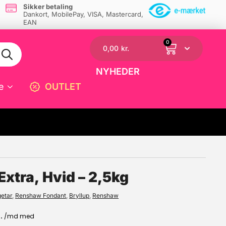
Sikker betaling
Dankort, MobilePay, VISA, Mastercard,
EAN
0
0,00
kr.
NYHEDER
e
OUTLET
☓
xtra, Hvid – 2,5kg
etar
,
Renshaw Fondant
,
Bryllup
,
Renshaw