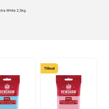
Extra White 2,5kg
Tilbud
T