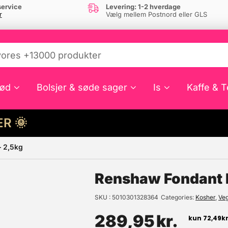
ervice
Levering: 1-2 hverdage
r
Vælg mellem Postnord eller GLS
ød
Bolsjer & søde sager
Is
Kaffe & T
HER 🌞
– 2,5kg
e din interesse?
Renshaw Fondant E
SKU
5010301328364
Categories
Kosher
,
Veg
289,95
kr.