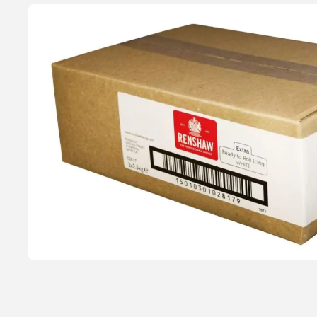
Kagefad Rund, dia 30,5 cm - FunCakes
Solidt og luksusiøst kagefad i sølv fra FunCakes. Flot til præs
brug. Mål: dia.30,5 cm, 1 cm tyk. Antal: 1 stk. Maskinopvask an
26,95 kr.
Læg i kurv
Læs mere