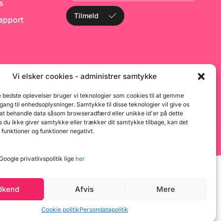
1
ks
Tilmeld
rapport
Vi elsker cookies - administrer samtykke
e bedste oplevelser bruger vi teknologier som cookies til at gemme
dgang til enhedsoplysninger. Samtykke til disse teknologier vil give os
 at behandle data såsom browseradfærd eller unikke id'er på dette
 du ikke giver samtykke eller trækker dit samtykke tilbage, kan det
 funktioner og funktioner negativt.
oogle privatlivspolitik lige
her
dkend
Afvis
Mere
Cookie politik
Persondatapolitik