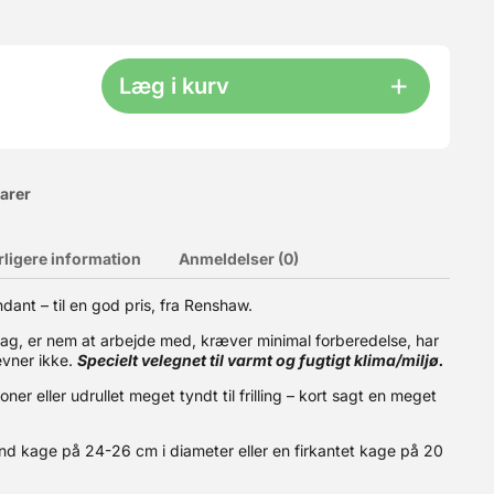
Læg i kurv
varer
rligere information
Anmeldelser (0)
ndant – til en god pris, fra Renshaw.
tig pap med sølvfolie og kan anvendes flere gange ved normal
ag, er nem at arbejde med, kræver minimal forberedelse, har
evner ikke.
Specielt velegnet til varmt og fugtigt klima/miljø.
ioner eller udrullet meget tyndt til frilling – kort sagt en meget
d kage på 24-26 cm i diameter eller en firkantet kage på 20