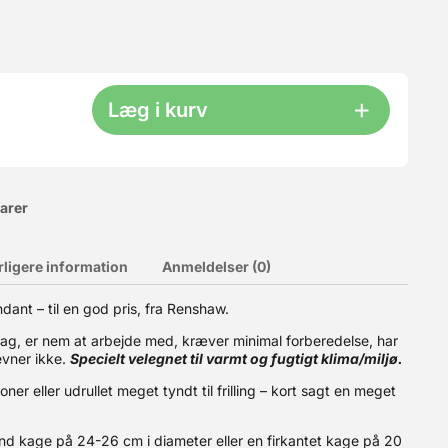
Læg i kurv
varer
rligere information
Anmeldelser (0)
ette smeltningen kommer chokoladen i dråber, og de indeholder
ndant – til en god pris, fra Renshaw.
 udvalg af hvid og mørk chokolade, samt større mængder.
ag, er nem at arbejde med, kræver minimal forberedelse, har
evner ikke.
Specielt velegnet til varmt og fugtigt klima/miljø.
ioner eller udrullet meget tyndt til frilling – kort sagt en meget
d kage på 24-26 cm i diameter eller en firkantet kage på 20