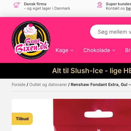
Dansk firma
Super kundes
- og eget lager i Danmark
Kontakt os
he
Kage
Chokolade
Br
Alt til Slush-Ice - lige 
Forside
/
Outlet og datovarer
/ Renshaw Fondant Extra, Gul 
Måske kunne nogle af disse produkter hav
Tilbud