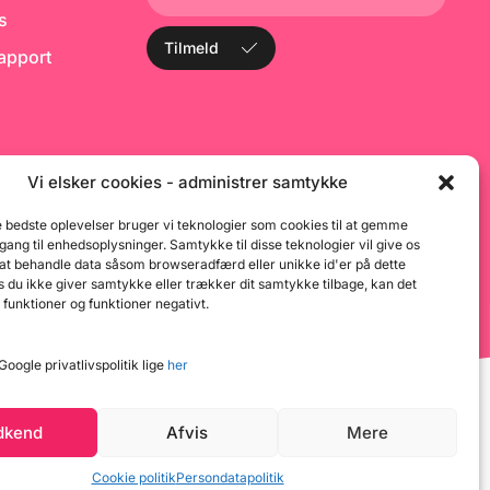
ks
Tilmeld
rapport
Vi elsker cookies - administrer samtykke
e bedste oplevelser bruger vi teknologier som cookies til at gemme
dgang til enhedsoplysninger. Samtykke til disse teknologier vil give os
 at behandle data såsom browseradfærd eller unikke id'er på dette
 du ikke giver samtykke eller trækker dit samtykke tilbage, kan det
 funktioner og funktioner negativt.
oogle privatlivspolitik lige
her
dkend
Afvis
Mere
Cookie politik
Persondatapolitik