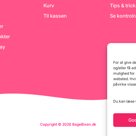
Kurv
Tips & tric
Til kassen
Se kontrol
er
kter
day
For at give d
og/eller få a
mulighed for
websted. Hvis
påvirke visse
Du kan læse G
Go
Copyright © 2026 BageBixen.dk