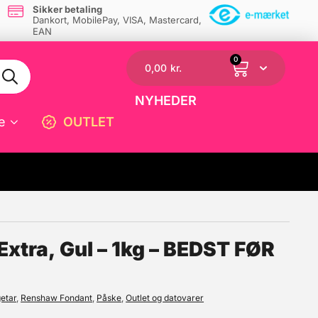
Sikker betaling
Dankort, MobilePay, VISA, Mastercard,
EAN
0
0,00
kr.
NYHEDER
e
OUTLET
☓
xtra, Gul – 1kg – BEDST FØR
etar
,
Renshaw Fondant
,
Påske
,
Outlet og datovarer