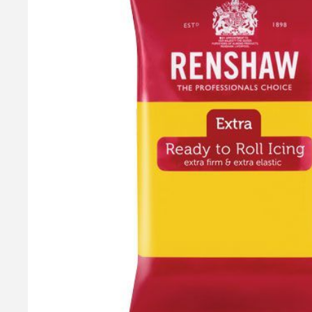
Callebaut Chokolade Mørk - 54,5 % Kakao, 1 kg
Callebaut Callets Dark er en delikat mørk chokolade designet t
54,5% kakaotørstof og er lavet af den fineste belgiske chokola
Teknisk betegnelse: L811NV - Callebaut 811
199,95 kr.
Læg i kurv
Læs mere