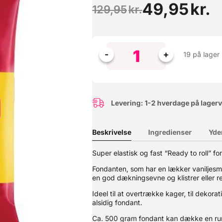
49,95
kr.
129,95
kr.
19 på lager
Levering: 1-2 hverdage på lager
Beskrivelse
Ingredienser
Yde
il at smelte og har en afbalanceret bitter-sød kakao smag. For at l
Super elastisk og fast “Ready to roll” fo
de. Velegnet til at lave al slags chokoladearbejde. Se også vores
Fondanten, som har en lækker vaniljesm
en god dækningsevne og klistrer eller r
Ideel til at overtrække kager, til dekorat
alsidig fondant.
Ca. 500 gram fondant kan dække en run