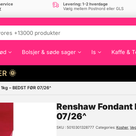
ervice
Levering: 1-2 hverdage
r
Vælg mellem Postnord eller GLS
ød
Bolsjer & søde sager
Is
Kaffe & T
HER 🌞
– 1kg – BEDST FØR 07/26^
e din interesse?
Renshaw Fondant E
07/26^
SKU
5010301328777
Categories
Kosher
,
Veg