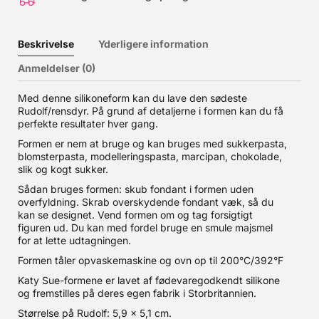
Beskrivelse
Yderligere information
Anmeldelser (0)
Med denne silikoneform kan du lave den sødeste
Rudolf/rensdyr. På grund af detaljerne i formen kan du få
perfekte resultater hver gang.
Formen er nem at bruge og kan bruges med sukkerpasta,
blomsterpasta, modelleringspasta, marcipan, chokolade,
slik og kogt sukker.
Sådan bruges formen: skub fondant i formen uden
overfyldning. Skrab overskydende fondant væk, så du
kan se designet. Vend formen om og tag forsigtigt
figuren ud. Du kan med fordel bruge en smule majsmel
for at lette udtagningen.
Formen tåler opvaskemaskine og ovn op til 200°C/392°F
Katy Sue-formene er lavet af fødevaregodkendt silikone
og fremstilles på deres egen fabrik i Storbritannien.
Størrelse på Rudolf: 5,9 x 5,1 cm.