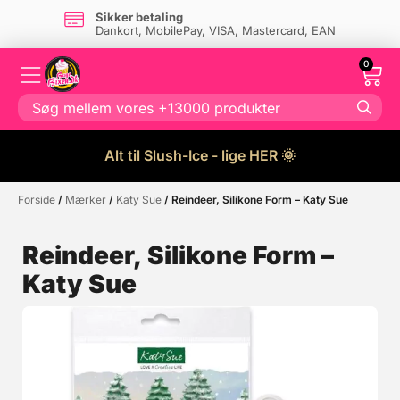
Sikker betaling
Dankort, MobilePay, VISA, Mastercard, EAN
0
Alt til Slush-Ice - lige HER 🌞
Forside
/
Mærker
/
Katy Sue
/ Reindeer, Silikone Form – Katy Sue
Måske kunne nogle af disse
☓
produkter have din interesse?
Reindeer, Silikone Form –
Katy Sue
Tilbud