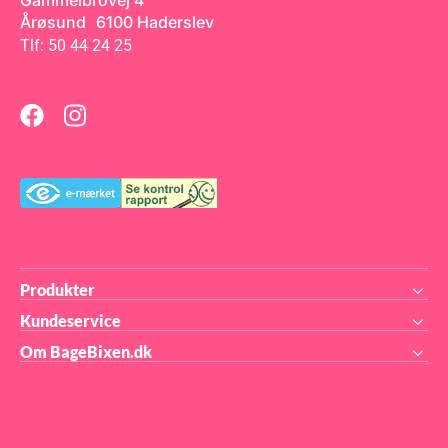
Gammelbrovej 4
og
med en diameter på ø25 cm.
Årøsund 6100 Haderslev
Funcakes Sea Blue Fondant
Tlf: 50 44 24 25
,6 x
Produkter
Kundeservice
Om BageBixen.dk