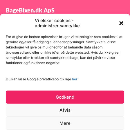
BageBixen.dk ApS
Vi elsker cookies -
Tilmeld dig vores nyhedsbrev og modtag gode tilbud
administrer samtykke
samt spændende produktnyheder direkte i din
indbakke.
For at give de bedste oplevelser bruger vi teknologier som cookies til at
gemme og/eller få adgang til enhedsoplysninger. Samtykke til disse
teknologier vil give os mulighed for at behandle data såsom
browseradfærd eller unikke id'er på dette websted. Hvis du ikke giver
samtykke eller trækker dit samtykke tilbage, kan det påvirke visse
funktioner og funktioner negativt.
Tilmeld
Du kan læse Google privatlivspolitik lige
her
Godkend
Afvis
Læg i kurv
Mere
Copyright © 2026 BageBixen.dk
9 på lager