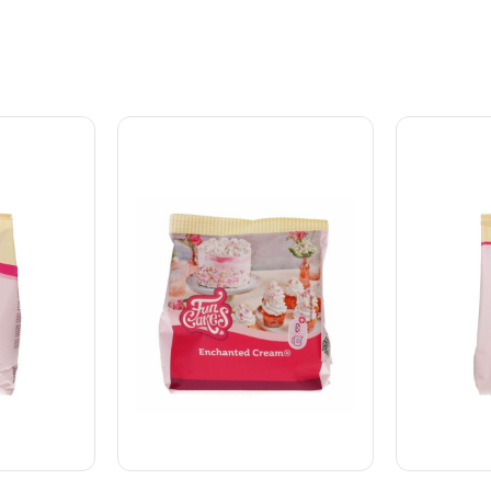
rmluft)
ovnen til 160°C (varmluft)
ovnen til 1
n
eller 170°C. - Hæld 400g
eller 180°
ller smør.
pulverblanding i en skål og
pulverblan
blanding i
tilsæt 150g blødt smør og
tilsæt 200
00g blødt
200g æg. - Pisk med en
150g æg. 
- Pisk med
håndmikser i ca. 5 min. ved
håndmikser
 5 min.
medium hastighed. - Hæld
medium ha
hed. -
massen i en smurt bageform
massen i 
 smurte
og bag i ca. 50 min. (- ved
bradepande
ca. 30 min.
cupcakes hælder du massen i
40 min. P
dine muffinsforme og bager i
99.504.11
ca. 25-30 min.) Pose med
400 g 99.504.23.0062