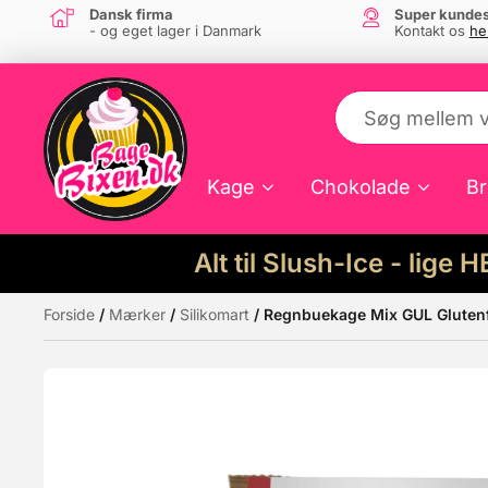
Dansk firma
Super kundes
- og eget lager i Danmark
Kontakt os
he
Kage
Chokolade
Br
Alt til Slush-Ice - lige 
Forside
/
Mærker
/
Silikomart
/ Regnbuekage Mix GUL Glutenfr
Måske kunne nogle af disse produkter hav