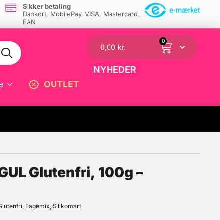
Sikker betaling
Dankort, MobilePay, VISA, Mastercard,
EAN
0
0,00
kr.
NYHEDER
e
OUTLET
☓
UL Glutenfri, 100g –
Glutenfri
,
Bagemix
,
Silikomart