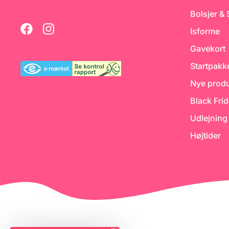
Bolsjer &
Isforme
Gavekort
Startpakk
Nye produ
Black Fri
Udlejning
Højtider