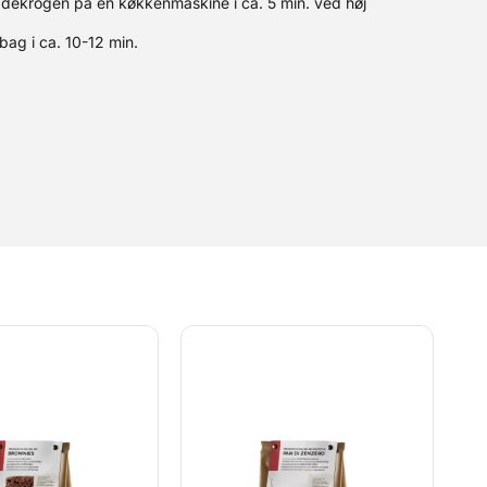
dekrogen på en køkkenmaskine i ca. 5 min. ved høj
ag i ca. 10-12 min.