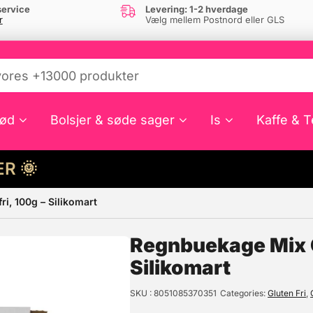
ervice
Levering: 1-2 hverdage
r
Vælg mellem Postnord eller GLS
ød
Bolsjer & søde sager
Is
Kaffe & T
HER 🌞
i, 100g – Silikomart
e din interesse?
Regnbuekage Mix G
Silikomart
SKU
8051085370351
Categories
Gluten Fri
,