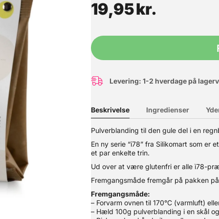
19,95
kr.
Levering: 1-2 hverdage på lager
Beskrivelse
Ingredienser
Yde
Pulverblanding til den gule del i en reg
En ny serie “i78” fra Silikomart som er 
mix, Caramel Cake - Bage Mix fra FunCakes, helt perfekt til dig. 
dståelig kage! Sådan gør du: Alle ingredienser skal have stuetempera
et par enkelte trin.
smør og 35 ml vand og piskes ved lav hastighed i 4 minutter til en
Ud over at være glutenfri er alle ì78-p
 ovnen i ca. 70 min. indtil den er gylden. Ønsker du at lave karame
nutter. Indeholder 400g.
Fremgangsmåde fremgår på pakken på 
Fremgangsmåde:
– Forvarm ovnen til 170°C (varmluft) elle
– Hæld 100g pulverblanding i en skål o