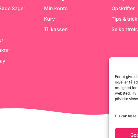
fremstilles kun med mælk
 Søde Sager
Min konto
Opskrifter
(140 ml) eller kun med vand
(140 ml).
Kurv
Tips & tric
Til kassen
Se kontrol
er
kter
day
For at give d
og/eller få a
mulighed for
websted. Hvis
påvirke visse
Du kan læse G
Go