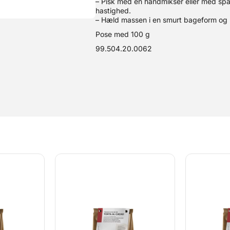
– Pisk med en håndmikser eller med spa
hastighed.
– Hæld massen i en smurt bageform og b
Pose med 100 g
99.504.20.0062