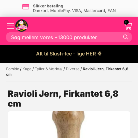
Sikker betaling
Dankort, MobilePay, VISA, Mastercard, EAN
0
Alt til Slush-Ice - lige HER 🌞
Forside
/
Kage
/
Tyller & Værktøj
/
Diverse
/ Ravioli Jern, Firkantet 6,8
Måske kunne nogle af disse
☓
cm
produkter have din interesse?
Ravioli Jern, Firkantet 6,8
cm