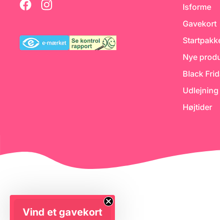
Isforme
Gavekort
Startpakk
Nye produ
Black Fri
Udlejning
Højtider
Vind et gavekort