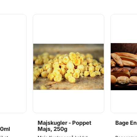
erstatning
5kg OBS: B
dette produ
måned gru
kvalitetskr
Majskugler - Poppet
Bage En
00ml
Majs, 250g