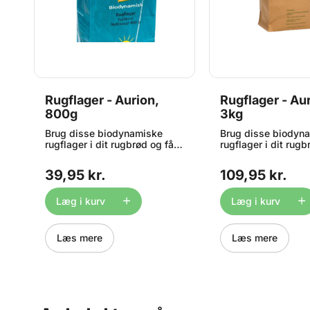
Rugflager - Aurion,
Rugflager - Au
800g
3kg
Brug disse biodynamiske
Brug disse biodyn
rugflager i dit rugbrød og få
rugflager i dit rugb
l
endnu mere god smag og
endnu mere god s
mere fuldkorn. Indhold: 800g.
mere fuldkorn. Indh
39,95 kr.
109,95 kr.
ør
OBS: Bedst før dato på dette
OBS: Bedst før dat
d
produkt er ned til 1 måned
produkt er ned til 
grundet strenge kvalitetskrav.
grundet strenge kva
Læg i kurv
Læg i kurv
Læs mere
Læs mere