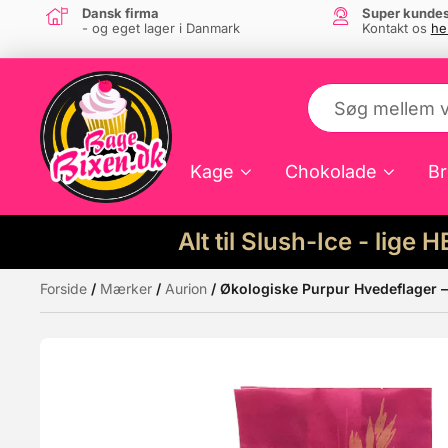
Dansk firma
Super kundes
- og eget lager i Danmark
Kontakt os
he
Kage
Chokolade
Br
Alt til Slush-Ice - lige 
Forside
/
Mærker
/
Aurion
/ Økologiske Purpur Hvedeflager 
Måske kunne nogle af disse produkter hav