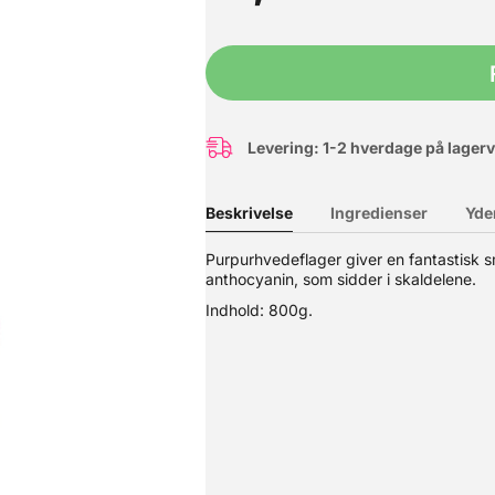
Levering: 1-2 hverdage på lager
Beskrivelse
Ingredienser
Yde
Purpurhvedeflager giver en fantastisk sm
anthocyanin, som sidder i skaldelene.
Indhold: 800g.
ekerner af brødkorn, som efterfølgende er dampbehandlet, valset o
sli og grød m.m.