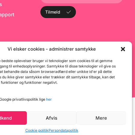
en af kemiske
ks
 - som fx også sker
æver. Populært
Tilmeld
rapport
r vores Bage
ærdejen noget at
ed! Ved afbagning
r" Enzymerne, da
gerer ved
er op til omkring
er altså ingen
lbage i det færdige
Vi elsker cookies - administrer samtykke
es Bage Enzym er
e som de
e bedste oplevelser bruger vi teknologier som cookies til at gemme
elle bagere bruger,
dgang til enhedsoplysninger. Samtykke til disse teknologier vil give os
agen til dem der
 at behandle data såsom browseradfærd eller unikke id'er på dette
gt dyrere andre
 du ikke giver samtykke eller trækker dit samtykke tilbage, kan det
ecialforretninger
nettet ;-) Bage
 funktioner og funktioner negativt.
bevares tørt,
og undgå direkte
aktisk ligesom du
oogle privatlivspolitik lige
her
 mel. Denne pose
 500g - hvilket
ca. 500 rundstykker
tore franskbrød.
dkend
Afvis
Mere
så i poser med
kg
Cookie politik
Persondatapolitik