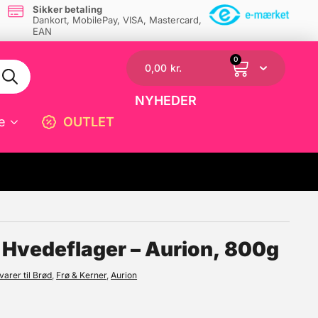
Sikker betaling
Dankort, MobilePay, VISA, Mastercard,
EAN
0
0,00
kr.
NYHEDER
e
OUTLET
☓
 Hvedeflager – Aurion, 800g
arer til Brød
,
Frø & Kerner
,
Aurion