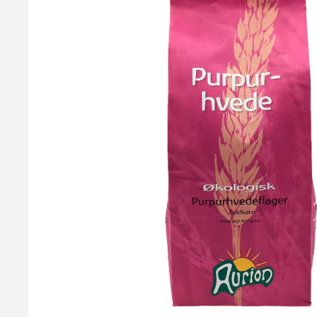
Hvedeflager - Valsede+Dampbehandlet, 500g
Dampbehandlede hvedeflager fremstillet af specialrensede hved
tekniske navn "Hvedeflager 2012 N+". Prøv dem i bagværk, mu
29,95 kr.
Læg i kurv
Læs mere