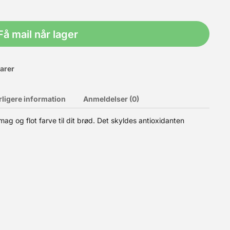
Få mail når lager
varer
rligere information
Anmeldelser (0)
ag og flot farve til dit brød. Det skyldes antioxidanten
g tørret. Kaldes også valsede hvedeflager eller går under det