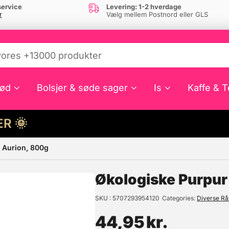
ervice
Levering: 1-2 hverdage
r
Vælg mellem Postnord eller GLS
ød
Bolsjer & søde sager
Is
Kaffe & T
HER 🌞
– Aurion, 800g
e din interesse?
Økologiske Purpur
SKU
5707293954120
Categories
Diverse Råv
44,95
kr.