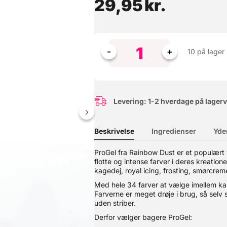
29,95
kr.
10 på lager
Levering: 1-2 hverdage på lager
Beskrivelse
Ingredienser
Yde
l Intensitet ProGel fra Rainbow Dust er den foretrukne fødevarefa
ProGel fra Rainbow Dust er et populært
 farver med blot en lille mængde og er ideel til alt fra kagedej og 
flotte og intense farver i deres kreation
sultat uden striber. Højt koncentreret – en lille mængde giver stor f
kagedej, royal icing, frosting, smørcre
ing, fondant, marcipan og meget mere. 34 flotte farver – skab utall
 i England – fremstillet af Rainbow Dust efter BRC-certificerede f
Med hele 34 farver at vælge imellem kan 
rer maksimal farvestyrke og et flot, jævnt resultat. Den bløde gelkon
Farverne er meget drøje i brug, så selv
an du skabe alt fra sarte pasteller til dybe, intense nuancer. Uanse
uden striber.
 resultater hver gang. Anbefalet dosis: højst 3 g ProGel® pr. 1 kg d
Derfor vælger bagere ProGel: