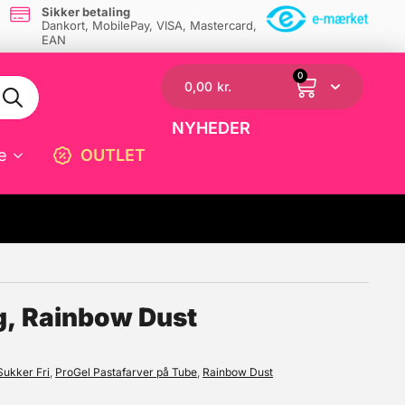
Sikker betaling
Dankort, MobilePay, VISA, Mastercard,
EAN
0
0,00
kr.
NYHEDER
e
OUTLET
☓
g, Rainbow Dust
Sukker Fri
,
ProGel Pastafarver på Tube
,
Rainbow Dust