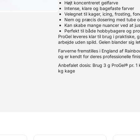
Højt koncentreret gelfarve
Intense, klare og bagefaste farver
Velegnet til kager, icing, frosting, f
Nem og præcis dosering med tube o
Kan skabe mange nuancer ved at j
Perfekt til både hobbybagere og prof
ProGel leveres klar til brug i praktiske
arbejde uden spild. Gelen blander sig let
Farverne fremstilles i England af Rainb
og er kendt for deres professionelle finis
Anbefalet dosis: Brug 3 g ProGel® pr. 1
kg kage