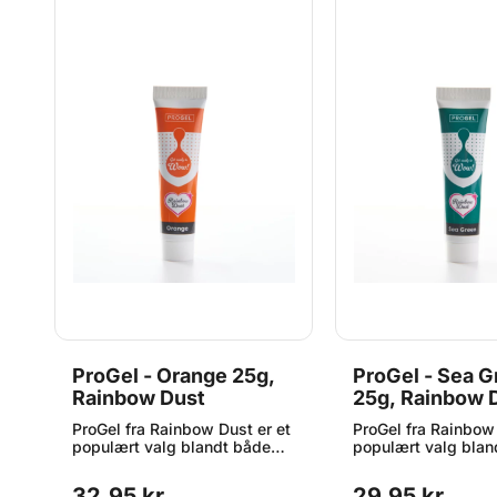
ProGel - Orange 25g,
ProGel - Sea 
Rainbow Dust
25g, Rainbow 
et
ProGel fra Rainbow Dust er et
ProGel fra Rainbow 
populært valg blandt både
populært valg blan
hobbybagere og
hobbybagere og
professionelle, der ønsker
professionelle, der
32,95 kr.
29,95 kr.