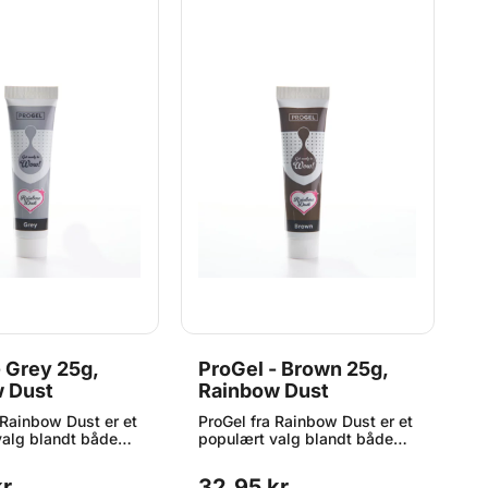
- Grey 25g,
ProGel - Brown 25g,
P
 Dust
Rainbow Dust
R
 Rainbow Dust er et
ProGel fra Rainbow Dust er et
P
valg blandt både
populært valg blandt både
p
re og
hobbybagere og
h
elle, der ønsker
professionelle, der ønsker
p
r.
32,95 kr.
2