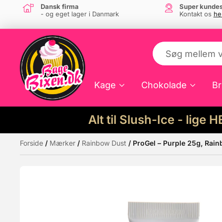
Dansk firma
Super kundes
- og eget lager i Danmark
Kontakt os
he
Kage
Chokolade
Br
Alt til Slush-Ice - lige 
Forside
/
Mærker
/
Rainbow Dust
/ ProGel – Purple 25g, Rai
Måske kunne nogle af disse produkter hav