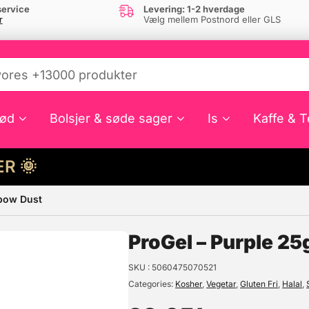
ervice
Levering: 1-2 hverdage
r
Vælg mellem Postnord eller GLS
ød
Bolsjer & søde sager
Is
Kaffe & T
HER 🌞
nbow Dust
e din interesse?
ProGel – Purple 25
SKU
5060475070521
Categories
Kosher
,
Vegetar
,
Gluten Fri
,
Halal
,