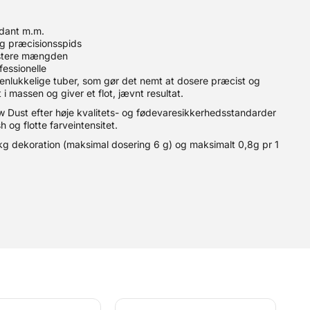
ondant m.m.
g præcisionsspids
ustere mængden
essionelle
, genlukkelige tuber, som gør det nemt at dosere præcist og
 i massen og giver et flot, jævnt resultat.
ow Dust efter høje kvalitets- og fødevaresikkerhedsstandarder
h og flotte farveintensitet.
 kg dekoration (maksimal dosering 6 g) og maksimalt 0,8g pr 1