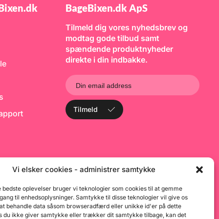
sultat uden striber.
betegnelse: L811NV -
m
Bixen.dk
BageBixen.dk ApS
treret – en lille
Callebaut 811
S
ver stor
t
t. Bagefast – farven
o
Tilmeld dig vores nyhedsbrev og
ot under bagning.
f
modtag gode tilbud samt
vendelse – perfekt
r
, frosting,
spændende produktnyheder
p
 royal icing,
B
direkte i din indbakke.
le
marcipan og meget
lotte farver – skab
uancer ved at
seringen. Nem
 leveres i en
ks
genlukkelig tube
Tilmeld
sionsspids.
rapport
 i England –
t af Rainbow Dust
certificerede
ikkerhedsstandarder.
s den farve, du
Gel er udviklet
ecialfremstillet
Vi elsker cookies - administrer samtykke
der sikrer maksimal
 og et flot, jævnt
e bedste oplevelser bruger vi teknologier som cookies til at gemme
Den bløde
ens gør farven nem
dgang til enhedsoplysninger. Samtykke til disse teknologier vil give os
nd i dine kreationer
 at behandle data såsom browseradfærd eller unikke id'er på dette
r eller striber.
 du ikke giver samtykke eller trækker dit samtykke tilbage, kan det