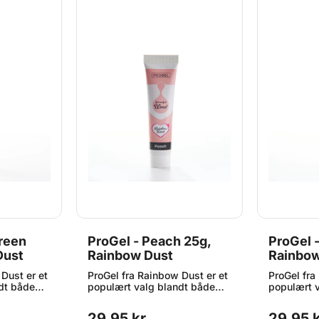
Green
ProGel - Peach 25g,
ProGel 
Dust
Rainbow Dust
Rainbow
Dust er et
ProGel fra Rainbow Dust er et
ProGel fra
dt både
populært valg blandt både
populært 
hobbybagere og
hobbybage
 ønsker
professionelle, der ønsker
profession
29,95 kr.
29,95 k