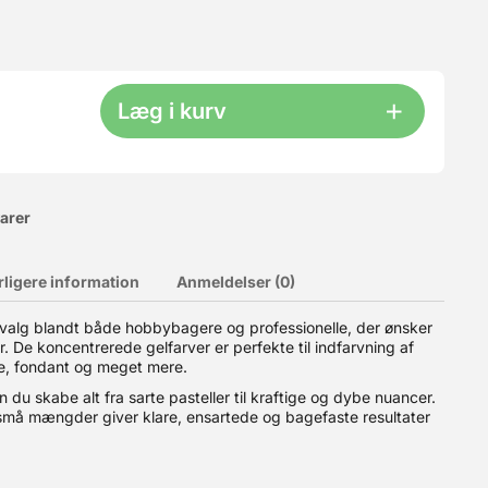
Læg i kurv
varer
rligere information
Anmeldelser (0)
rve blandt både passionerede hjemmebagere og professionelle
 valg blandt både hobbybagere og professionelle, der ønsker
smørcreme til royal icing og fondant. Fordele ved ProGel
er. De koncentrerede gelfarver er perfekte til indfarvning af
arveeffekt. Bagefast – farven bevares flot under bagning. Alsidig
me, fondant og meget mere.
ige nuancer ved at justere doseringen. Nem dosering – leveres i
ødevaresikkerhedsstandarder. Skab præcis den farve, du ønsker
du skabe alt fra sarte pasteller til kraftige og dybe nuancer.
sistens gør farven nem at blande ind i dine kreationer uden
 små mængder giver klare, ensartede og bagefaste resultater
t om du laver bryllupskager, cupcakes, macarons eller kreative
ekoration eller 1 g ProGel® pr. 1 kg kage.