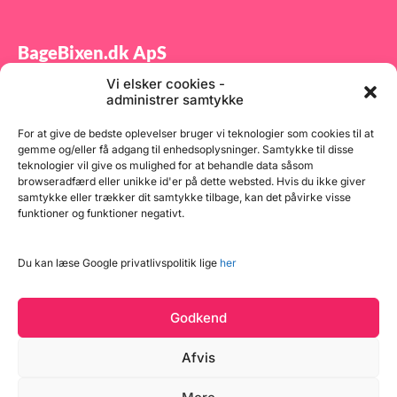
BageBixen.dk ApS
Vi elsker cookies -
Tilmeld dig vores nyhedsbrev og modtag gode tilbud
administrer samtykke
samt spændende produktnyheder direkte i din
indbakke.
For at give de bedste oplevelser bruger vi teknologier som cookies til at
gemme og/eller få adgang til enhedsoplysninger. Samtykke til disse
teknologier vil give os mulighed for at behandle data såsom
browseradfærd eller unikke id'er på dette websted. Hvis du ikke giver
samtykke eller trækker dit samtykke tilbage, kan det påvirke visse
funktioner og funktioner negativt.
Tilmeld
Du kan læse Google privatlivspolitik lige
her
Godkend
Afvis
Læg i kurv