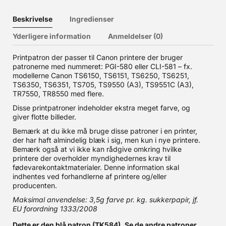
Beskrivelse
Ingredienser
Yderligere information
Anmeldelser (0)
Printpatron der passer til Canon printere der bruger
patronerne med nummeret: PGI-580 eller CLI-581 – fx.
modellerne Canon TS6150, TS6151, TS6250, TS6251,
TS6350, TS6351, TS705, TS9550 (A3), TS9551C (A3),
TR7550, TR8550 med flere.
Disse printpatroner indeholder ekstra meget farve, og
giver flotte billeder.
Bemærk at du ikke må bruge disse patroner i en printer,
der har haft almindelig blæk i sig, men kun i nye printere.
Bemærk også at vi ikke kan rådgive omkring hvilke
printere der overholder myndighedernes krav til
fødevarekontaktmaterialer. Denne information skal
indhentes ved forhandlerne af printere og/eller
producenten.
Maksimal anvendelse: 3,5g farve pr. kg. sukkerpapir, jf.
EU forordning 1333/2008
Dette er den blå patron (TK584). Se de andre patroner