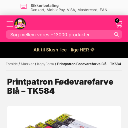
Sikker betaling
Dankort, MobilePay, VISA, Mastercard, EAN
0
Alt til Slush-Ice - lige HER 🌞
Forside
/
Mærker
/
KopyForm
/ Printpatron Fødevarefarve Blå – TK584
Måske kunne nogle af disse
☓
produkter have din interesse?
Printpatron Fødevarefarve
Blå – TK584