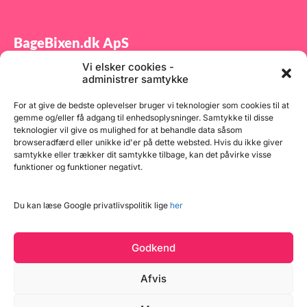
BageBixen.dk ApS
Vi elsker cookies -
Tilmeld dig vores nyhedsbrev og modtag gode tilbud
administrer samtykke
samt spændende produktnyheder direkte i din
indbakke.
For at give de bedste oplevelser bruger vi teknologier som cookies til at
gemme og/eller få adgang til enhedsoplysninger. Samtykke til disse
teknologier vil give os mulighed for at behandle data såsom
browseradfærd eller unikke id'er på dette websted. Hvis du ikke giver
samtykke eller trækker dit samtykke tilbage, kan det påvirke visse
funktioner og funktioner negativt.
Tilmeld
Du kan læse Google privatlivspolitik lige
her
Godkend
Afvis
Læg i kurv