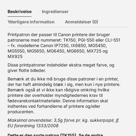
Beskrivelse
Ingredienser
Yderligere information
Anmeldelser (0)
Printpatron der passer til Canon printere der bruger
patronerne med nummeret: TK150, PGI-550 eller CLI-551
– fx. modellerne Canon IP7250, IX6850, MG5450,
MG5550, MG5650, MG6450, MG6650, MX725 og
MX925
Disse printpatroner indeholder ekstra meget farve, og
giver flotte billeder.
Bemærk at du ikke må bruge disse patroner i en printer,
der har haft almindelig blæk i sig, men kun i nye printere.
Bemærk også at vi ikke kan rådgive omkring hvilke
printere der overholder myndighedernes krav til
fødevarekontaktmaterialer. Denne information skal
indhentes ved forhandlerne af printere og/eller
producenten.
Maksimal anvendelse: 3,5g farve pr. kg. sukkerpapir, jf.
EU forordning 1333/2008
Dette er den sorte patron (TK155). Se de andre