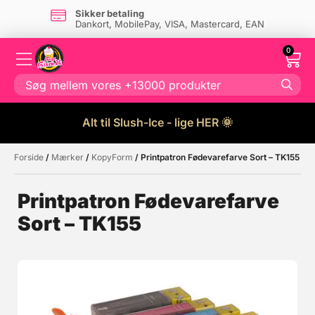
Sikker betaling
Dankort, MobilePay, VISA, Mastercard, EAN
0
Alt til Slush-Ice - lige HER 🌞
Forside
/
Mærker
/
KopyForm
/ Printpatron Fødevarefarve Sort – TK155
Måske kunne nogle af disse
☓
produkter have din interesse?
Printpatron Fødevarefarve
Sort – TK155