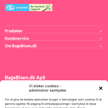
Produkter
Kundeservice
Om BageBixen.dk
BageBixen.dk ApS
Vi elsker cookies -
Tilmeld dig vores nyhedsbrev og modtag gode tilbud
administrer samtykke
samt spændende produktnyheder direkte i din
indbakke.
For at give de bedste oplevelser bruger vi teknologier som cookies til at
gemme og/eller få adgang til enhedsoplysninger. Samtykke til disse