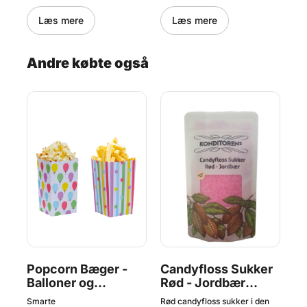
00 W
flere størrelser.
pap
Læs mere
Læs mere
Andre købte også
r
Popcorn Bæger -
Candyfloss Sukker
C
g,
Balloner og
Rød - Jordbær
Gr
Stjerner, 6 stk.,
Smag 250 g,
25
tige
Smarte
Rød candyfloss sukker i den
Grø