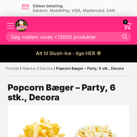
Sikker betaling
Dankort, MobilePay, VISA, Mastercard, EAN
0
Alt til Slush-Ice - lige HER 🌞
Forside
/
Mærker
/
Decora
/ Popcorn Bæger – Party, 6 stk., Decora
Måske kunne nogle af disse
☓
produkter have din interesse?
Popcorn Bæger – Party, 6
stk., Decora