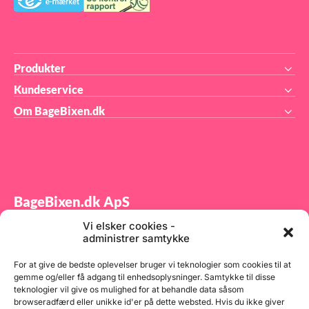
Produkter
Kundeservice
Om BageBixen.dk
BageBixen.dk ApS
Vi elsker cookies -
Tilmeld dig vores nyhedsbrev og modtag gode tilbud
administrer samtykke
samt spændende produktnyheder direkte i din
indbakke.
For at give de bedste oplevelser bruger vi teknologier som cookies til at
gemme og/eller få adgang til enhedsoplysninger. Samtykke til disse
teknologier vil give os mulighed for at behandle data såsom
browseradfærd eller unikke id'er på dette websted. Hvis du ikke giver