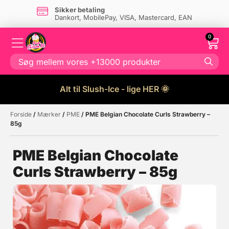
Sikker betaling
Dankort, MobilePay, VISA, Mastercard, EAN
0
Alt til Slush-Ice - lige HER 🌞
Forside
/
Mærker
/
PME
/ PME Belgian Chocolate Curls Strawberry –
Måske kunne nogle af disse
☓
85g
produkter have din interesse?
PME Belgian Chocolate
Curls Strawberry – 85g