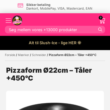
Sikker betaling
Dankort, MobilePay, VISA, Mastercard, EAN
0
Alt til Slush-Ice - lige HER 🌞
Forside
/
Mærker
/
Schneider
/ Pizzaform Ø22cm – Tåler +450°C
Måske kunne nogle af disse
☓
produkter have din interesse?
Pizzaform Ø22cm – Tåler
+450°C