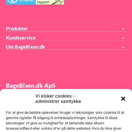
g
ska
e.
til
Den
con
ned
lie
ove
gæn
Produkter
ke.
vær
før
Kundeservice
stø
du 
Om BageBixen.dk
Kol
den
pro
ml 
L 3
175
1,6
g 1
g 1
Flo
BageBixen.dk ApS
g 4
2 k
Vi elsker cookies -
250
Tilmeld dig vores nyhedsbrev og modtag gode tilbud
1,2
administrer samtykke
samt spændende produktnyheder direkte i din
100
800
indbakke.
Bag
For at give de bedste oplevelser bruger vi teknologier som cookies til at
g 4
gemme og/eller få adgang til enhedsoplysninger. Samtykke til disse
kg 
teknologier vil give os mulighed for at behandle data såsom
175
browseradfærd eller unikke id'er på dette websted. Hvis du ikke giver
1 k