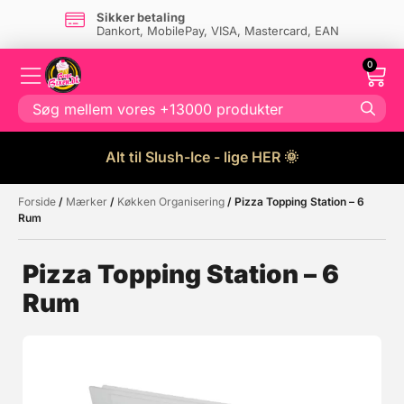
Sikker betaling
Dankort, MobilePay, VISA, Mastercard, EAN
0
Alt til Slush-Ice - lige HER 🌞
Forside
/
Mærker
/
Køkken Organisering
/ Pizza Topping Station – 6
Måske kunne nogle af disse
☓
Rum
produkter have din interesse?
Pizza Topping Station – 6
Rum