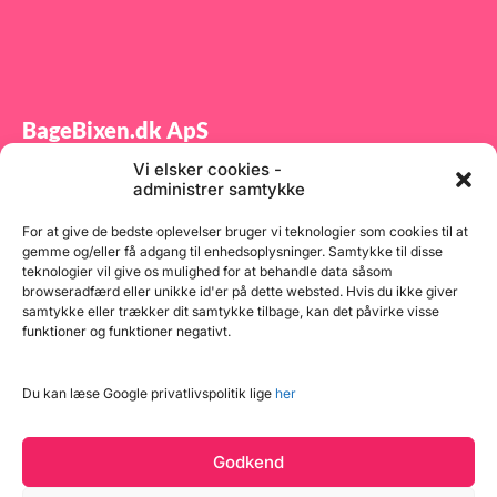
BageBixen.dk ApS
Vi elsker cookies -
Tilmeld dig vores nyhedsbrev og modtag gode tilbud
administrer samtykke
samt spændende produktnyheder direkte i din
indbakke.
For at give de bedste oplevelser bruger vi teknologier som cookies til at
gemme og/eller få adgang til enhedsoplysninger. Samtykke til disse
teknologier vil give os mulighed for at behandle data såsom
browseradfærd eller unikke id'er på dette websted. Hvis du ikke giver
samtykke eller trækker dit samtykke tilbage, kan det påvirke visse
funktioner og funktioner negativt.
Tilmeld
Du kan læse Google privatlivspolitik lige
her
Godkend