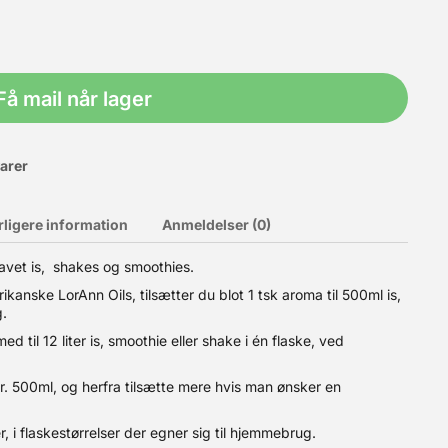
Få mail når lager
varer
rligere information
Anmeldelser (0)
elavet is, shakes og smoothies.
anske LorAnn Oils, tilsætter du blot 1 tsk aroma til 500ml is,
is, som har konsistens som de velkendte dyre købemærker.
 Vores Cremodan er 100% vegetabilsk og er en blanding af
g.
assen sammen. Dossering: Mælkeis 7 gr. pr. kg. is, Vandis 3 -
d til 12 liter is, smoothie eller shake i én flaske, ved
a. 21L flødeis
pr. 500ml, og herfra tilsætte mere hvis man ønsker en
, i flaskestørrelser der egner sig til hjemmebrug.