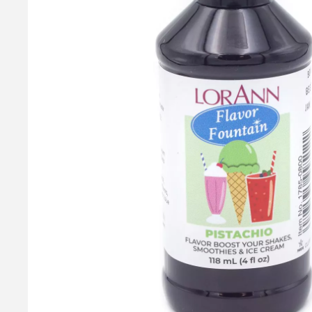
Cremodan Isstabilisator, 150g
Cremodan Coldline Isstabilisator S500, som er beregnet til br
Cremodan fungerer ved at binde fedt og væske, og derved opstå
mono og diglycerider, guargummi, modificeret cellulose og fed
5 % mere. Røres i den kolde masse inden indfrysning - ikke beh
79,95 kr.
Læg i kurv
Læs mere