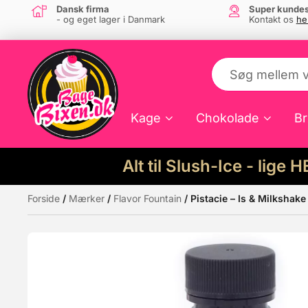
Dansk firma
Super kundes
- og eget lager i Danmark
Kontakt os
he
Kage
Chokolade
Br
Alt til Slush-Ice - lige 
Forside
/
Mærker
/
Flavor Fountain
/ Pistacie – Is & Milkshak
Måske kunne nogle af disse produkter hav