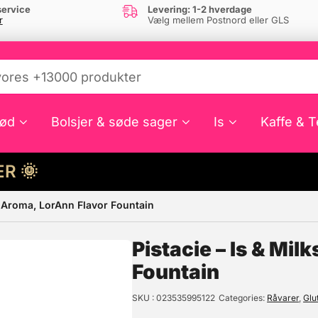
ervice
Levering: 1-2 hverdage
r
Vælg mellem Postnord eller GLS
ød
Bolsjer & søde sager
Is
Kaffe & T
HER 🌞
e Aroma, LorAnn Flavor Fountain
e din interesse?
Pistacie – Is & Mi
Fountain
SKU
023535995122
Categories
Råvarer
,
Glu