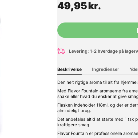
49,95
kr.
Levering: 1-2 hverdage på lager
Beskrivelse
Ingredienser
Yde
Den helt rigtige aroma til alt fra hjemm
Med Flavor Fountain aromaerne fra amerik
ug ved produktion af rørt is. Cremodan giver en lækker og cremet 
r der ikke krystaller i vandet - men derimod en lækker cremet is.
shake eller hvad du ønsker at give sma
tsyrer. Tilsammen udgør de en emulgator som groft sagt binder ism
Flasken indeholder 118ml, og der er derme
ov for opvarmning. Opbevares tillukket og tørt. Pose med 150g = c
almindeligt brug.
Det anbefales altid at starte med 1 tsk 
kraftigere smag.
Flavor Fountain er professionelle aromaer