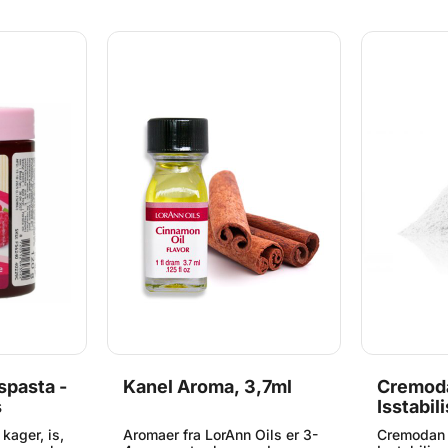
smagsgivende, og derfor
smagsgive
aer, i
anbefaler vi at du benytter
anbefaler 
r egner sig
engang-pipetter eller
engang-pip
e Flavor
lignende til at dosere med.
lignende t
 og
Gluten og sukkerfri.
Gluten og 
erstøtter
pasta -
Kanel Aroma, 3,7ml
Cremod
s
Isstabil
kager, is,
Aromaer fra LorAnn Oils er 3-
Cremodan 