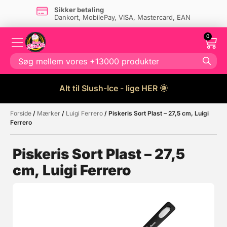
Sikker betaling
Dankort, MobilePay, VISA, Mastercard, EAN
0
Alt til Slush-Ice - lige HER 🌞
Forside
/
Mærker
/
Luigi Ferrero
/ Piskeris Sort Plast – 27,5 cm, Luigi
Måske kunne nogle af disse
☓
Ferrero
produkter have din interesse?
Piskeris Sort Plast – 27,5
cm, Luigi Ferrero