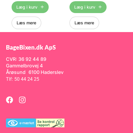
ret
ingredienser på men kan også
ingredienser på men kan også
f.e
Læg i kurv
Læg i kurv
bruges som serveringsbræt til
bruges som serveringsbræt til
dej
e
bagværk, drinks eller snacks.
bagværk, drinks eller snacks.
Pro
rp
Skærebrættet vaskes i hånden
Skærebrættet vaskes i hånden
er 
med varmt vand. Tør grundigt
med varmt vand. Tør grundigt
pla
Læs mere
Læs mere
efter brug. Smør brættet med
efter brug. Smør brættet med
god
Det
madolie, når træet begynder
madolie, når træet begynder
mer
t i
at føles tørt – det hjælper med
at føles tørt – det hjælper med
var
at undgå revner og bevarer
at undgå revner og bevarer
to 
træet pænt og glat.
træet pænt og glat.
op
net
Pro
BageBixen.dk ApS
bru
45
Stø
rt
CVR: 36 92 44 89
Gammelbrovej 4
Årøsund 6100 Haderslev
Tlf: 50 44 24 25