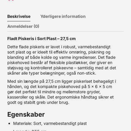
Beskrivelse
Yderligere information
Anmeldelser (0)
Fladt Piskeris i Sort Plast – 27,5 cm
Dette flade piskeris er lavet i robust, varmebestandigt
sort plast og er ideelt til effektiv omrøring, piskning og
blanding af både kolde og varme ingredienser. Det flade
piskehoved består af fleksible plastløkker, der giver en
støjsvag og kontrolleret piskeevne – samtidig med at det
skåner alle typer belægninger, også non-stick.
Med sin længde på 27,5 cm ligger piskeriset behageligt i
hånden, og det kompakte piskehoved på 5 × 6 × 5 cm
gør det perfekt til mindre og mellemstore gryder,
kasseroller og skåle. Det ergonomiske håndtag sikrer et
godt og stabilt greb under brug.
Egenskaber
Materiale: Sort, varmebestandigt plast