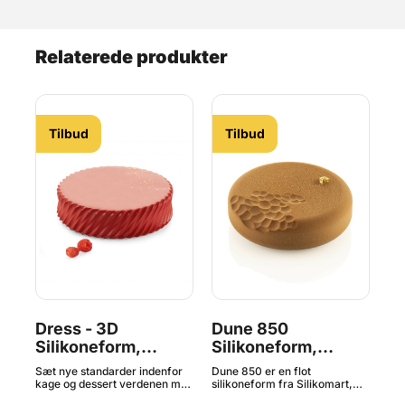
Relaterede produkter
Tilbud
Tilbud
Dress - 3D
Dune 850
Sa
Silikoneform,
Silikoneform,
Si
Silikomart^
Silikomart^
Si
or
Sæt nye standarder indenfor
Dune 850 er en flot
Den
Pr
 med
kage og dessert verdenen med
silikoneform fra Silikomart,
i e
de revolutionerende 3D
der er perfekt til en smuk
en 