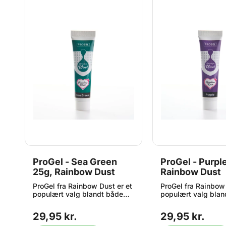
ProGel - Sea Green
ProGel - Purpl
25g, Rainbow Dust
Rainbow Dust
et
ProGel fra Rainbow Dust er et
ProGel fra Rainbow 
populært valg blandt både
populært valg blan
hobbybagere og
hobbybagere og
professionelle, der ønsker
professionelle, der
29,95 kr.
29,95 kr.
flotte og intense farver i
flotte og intense far