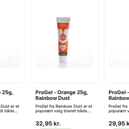
e 25g,
ProGel - Orange 25g,
ProGel 
Rainbow Dust
Rainbow
Dust er et
ProGel fra Rainbow Dust er et
ProGel fra
dt både
populært valg blandt både
populært 
hobbybagere og
hobbybage
 ønsker
professionelle, der ønsker
profession
32,95 kr.
29,95 k
ver i
flotte og intense farver i
flotte og i