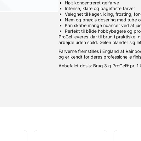
Højt koncentreret gelfarve
Intense, klare og bagefaste farver
Velegnet til kager, icing, frosting, f
Nem og præcis dosering med tube o
Kan skabe mange nuancer ved at j
Perfekt til både hobbybagere og prof
ProGel leveres klar til brug i praktiske
arbejde uden spild. Gelen blander sig let
Farverne fremstilles i England af Rainb
og er kendt for deres professionelle finis
Anbefalet dosis: Brug 3 g ProGel® pr. 1