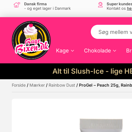
Dansk firma
Super kundes
- og eget lager i Danmark
Kontakt os
he
Kage
Chokolade
Br
Alt til Slush-Ice - lige 
Forside
/
Mærker
/
Rainbow Dust
/ ProGel – Peach 25g, Rain
Måske kunne nogle af disse produkter hav