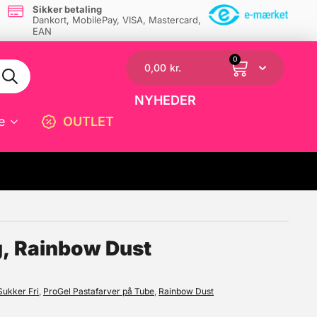
Sikker betaling
Dankort, MobilePay, VISA, Mastercard,
EAN
0
0,00
kr.
NYHEDER
e
OUTLET
☓
g, Rainbow Dust
Sukker Fri
,
ProGel Pastafarver på Tube
,
Rainbow Dust