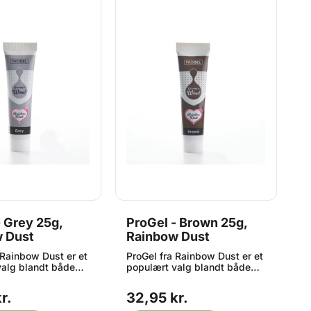
- Grey 25g,
ProGel - Brown 25g,
P
 Dust
Rainbow Dust
2
 Rainbow Dust er et
ProGel fra Rainbow Dust er et
P
valg blandt både
populært valg blandt både
p
re og
hobbybagere og
h
elle, der ønsker
professionelle, der ønsker
p
r.
32,95 kr.
2
ntense farver i
flotte og intense farver i
fl