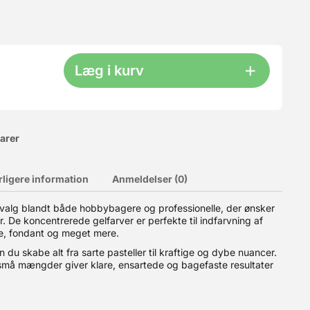
Læg i kurv
varer
rligere information
Anmeldelser (0)
rve blandt både passionerede hjemmebagere og professionelle
 valg blandt både hobbybagere og professionelle, der ønsker
smørcreme til royal icing og fondant. Fordele ved ProGel
er. De koncentrerede gelfarver er perfekte til indfarvning af
arveeffekt. Bagefast – farven bevares flot under bagning. Alsidig
me, fondant og meget mere.
ige nuancer ved at justere doseringen. Nem dosering – leveres i
ødevaresikkerhedsstandarder. Skab præcis den farve, du ønsker
du skabe alt fra sarte pasteller til kraftige og dybe nuancer.
sistens gør farven nem at blande ind i dine kreationer uden
 små mængder giver klare, ensartede og bagefaste resultater
t om du laver bryllupskager, cupcakes, macarons eller kreative
ekoration eller 1 g ProGel® pr. 1 kg kage.