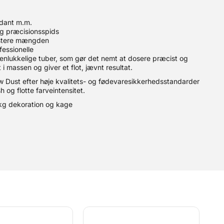
ondant m.m.
g præcisionsspids
ustere mængden
essionelle
, genlukkelige tuber, som gør det nemt at dosere præcist og
 i massen og giver et flot, jævnt resultat.
ow Dust efter høje kvalitets- og fødevaresikkerhedsstandarder
h og flotte farveintensitet.
 kg dekoration og kage