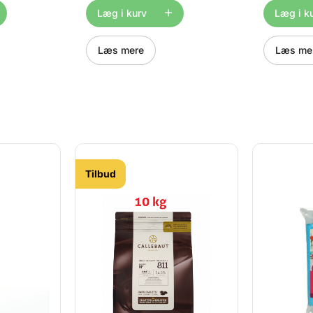
e
deres kreationer. De
deres krea
rver er
koncentrerede gelfarver er
koncentrer
Læg i kurv
Læg i k
ning af
perfekte til indfarvning af
perfekte ti
, frosting,
kagedej, royal icing, frosting,
kagedej, ro
t og meget
smørcreme, fondant og meget
smørcreme
Læs mere
Læs me
farver at
mere. Med hele 34 farver at
mere. Med 
 du skabe
vælge imellem kan du skabe
vælge ime
r til
alt fra sarte pasteller til
alt fra sart
ancer.
kraftige og dybe nuancer.
kraftige o
røje i
Farverne er meget drøje i
Farverne e
 mængder
brug, så selv små mængder
brug, så 
ede og
giver klare, ensartede og
giver klar
er uden
bagefaste resultater uden
bagefaste 
ger bagere
striber. Derfor vælger bagere
striber. D
treret
ProGel: Højt koncentreret
ProGel: Hø
lare og
gelfarve Intense, klare og
gelfarve I
Tilbud
legnet til
bagefaste farver Velegnet til
bagefaste 
ng, fondant
kager, icing, frosting, fondant
kager, icin
is
m.m. Nem og præcis
m.m. Nem 
 og
dosering med tube og
dosering 
an skabe
præcisionsspids Kan skabe
præcision
at justere
mange nuancer ved at justere
mange nuan
il både
mængden Perfekt til både
mængden P
hobbybagere og
hobbybage
el leveres
professionelle ProGel leveres
profession
iske,
klar til brug i praktiske,
klar til br
, som gør
genlukkelige tuber, som gør
genlukkeli
 præcist
det nemt at dosere præcist
det nemt a