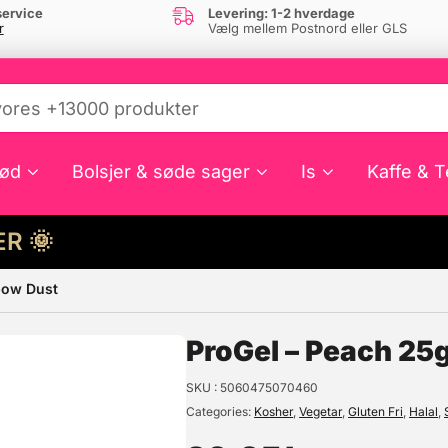
ervice
Levering: 1-2 hverdage
r
Vælg mellem Postnord eller GLS
ød
Bolsjer & søde sager
Is
Kaffe & T
HER 🌞
bow Dust
e din interesse?
ProGel – Peach 25
SKU
5060475070460
Categories
Kosher
,
Vegetar
,
Gluten Fri
,
Halal
,