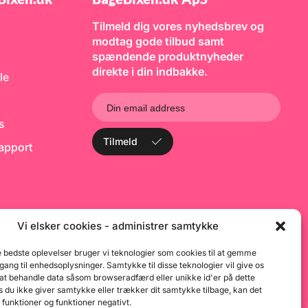
t holde fondanten
Callebaut 811
s
 når den skal
P
 Der går ca. 500g
ge
Tilmeld dig vores nyhedsbrev og
l at overtrække en
b
modtag gode tilbud samt
, med en diameter
ka
. Funcakes Sea
spændende produktnyheder
m
ant
d
direkte i din indbakke.
le
p
m
m
h
p
ks
kl
Tilmeld
g
rapport
d
o
b
gi
F
a
kv
Vi elsker cookies - administrer samtykke
f
o
e bedste oplevelser bruger vi teknologier som cookies til at gemme
pr
fa
dgang til enhedsoplysninger. Samtykke til disse teknologier vil give os
do
 at behandle data såsom browseradfærd eller unikke id'er på dette
k
 du ikke giver samtykke eller trækker dit samtykke tilbage, kan det
(
 funktioner og funktioner negativt.