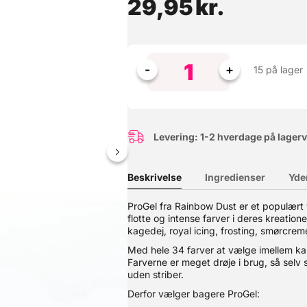
29,95
kr.
15 på lager
Levering: 1-2 hverdage på lager
Beskrivelse
Ingredienser
Yde
l Intensitet ProGel fra Rainbow Dust er den foretrukne fødevarefa
ProGel fra Rainbow Dust er et populært
 farver med blot en lille mængde og er ideel til alt fra kagedej og 
flotte og intense farver i deres kreation
sultat uden striber. Højt koncentreret – en lille mængde giver stor f
kagedej, royal icing, frosting, smørcre
ing, fondant, marcipan og meget mere. 34 flotte farver – skab utall
 i England – fremstillet af Rainbow Dust efter BRC-certificerede f
Med hele 34 farver at vælge imellem kan 
rer maksimal farvestyrke og et flot, jævnt resultat. Den bløde gelkon
Farverne er meget drøje i brug, så selv
an du skabe alt fra sarte pasteller til dybe, intense nuancer. Uanse
uden striber.
 resultater hver gang. Anbefalet dosis: højst 3 g ProGel® pr. 1 kg d
Derfor vælger bagere ProGel: