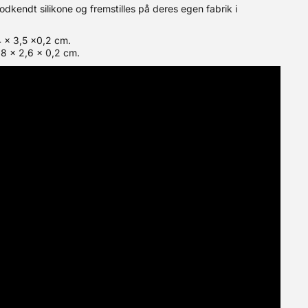
dkendt silikone og fremstilles på deres egen fabrik i
4 x 3,5 x0,2 cm.
,8 x 2,6 x 0,2 cm.