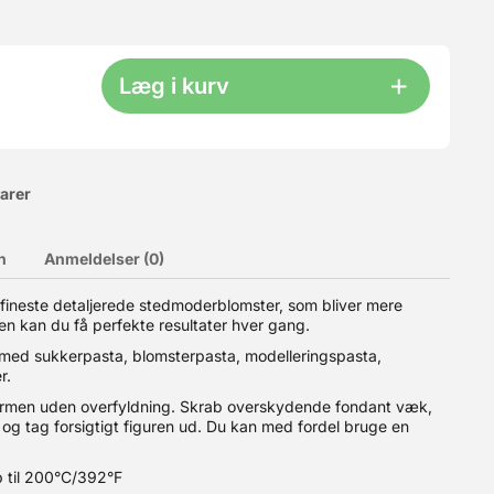
Læg i kurv
varer
n
Anmeldelser (0)
fineste detaljerede stedmoderblomster, som bliver mere
men kan du få perfekte resultater hver gang.
du kun selve kassen - uden låg. Låget kan bestilles HER. Man
il 6-8 dejkugler pr. kasse (200-250 g hver).? Plads til hele
med sukkerpasta, blomsterpasta, modelleringspasta,
stables, så du kun behøver låg på den øverste kasse.? Slidstærkt
r.
ring af andre fødevarer. ? Produceret i Italien Bemærk:
fødevarer: Ja
ormen uden overfyldning. Skrab overskydende fondant væk,
og tag forsigtigt figuren ud. Du kan med fordel bruge en
 til 200°C/392°F