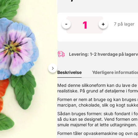
7 på lager
Levering: 1-2 hverdage på lager
Beskrivelse
Yderligere informatio
Med denne silikoneform kan du lave de 
realistiske. På grund af detaljerne i for
Denne hævekasse er skabt til den passionerede pizzabager. Her får 
v for et låg til den øverste kasse. ? Perfekte hæveforhold – Ideel t
Formen er nem at bruge og kan bruges 
 et almindeligt køleskab.? Stabelbare & praktiske – Designet til at 
marcipan, chokolade, slik og kogt sukke
emaskine.? Multifunktionelle – Perfekte til både pizzadej og opbeva
eraturbestandighed: -40°C til +60°C Egnet til direkte kontakt med 
Sådan bruges formen: skub fondant i f
så du kan se designet. Vend formen om 
smule majsmel for at lette udtagningen.
Formen tåler opvaskemaskine og ovn op