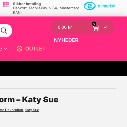
Sikker betaling
Dankort, MobilePay, VISA, Mastercard,
EAN
0
0,00
kr.
NYHEDER
e
OUTLET
☓
Form – Katy Sue
rme Dekoration
,
Katy Sue