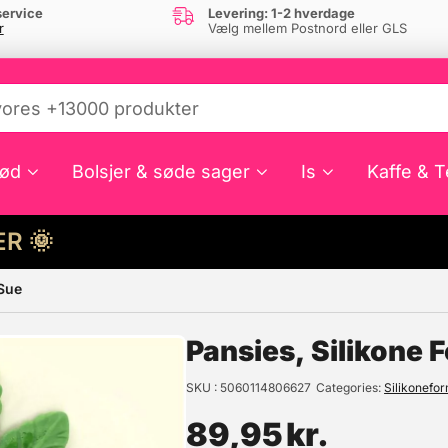
ervice
Levering: 1-2 hverdage
r
Vælg mellem Postnord eller GLS
ød
Bolsjer & søde sager
Is
Kaffe & T
HER 🌞
 Sue
e din interesse?
Pansies, Silikone 
SKU
5060114806627
Categories
Silikonefo
89,95
kr.