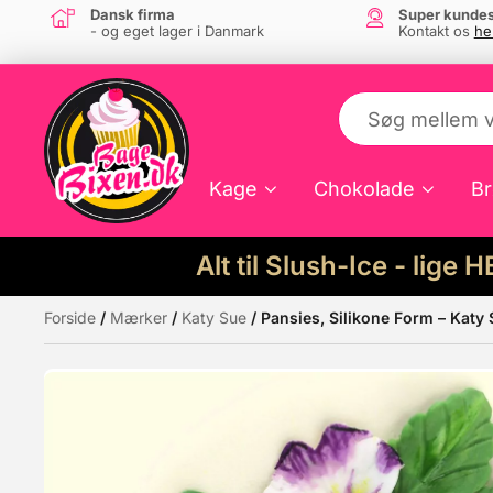
Dansk firma
Super kundes
- og eget lager i Danmark
Kontakt os
he
Kage
Chokolade
Br
Alt til Slush-Ice - lige 
Forside
/
Mærker
/
Katy Sue
/ Pansies, Silikone Form – Katy
Måske kunne nogle af disse produkter hav