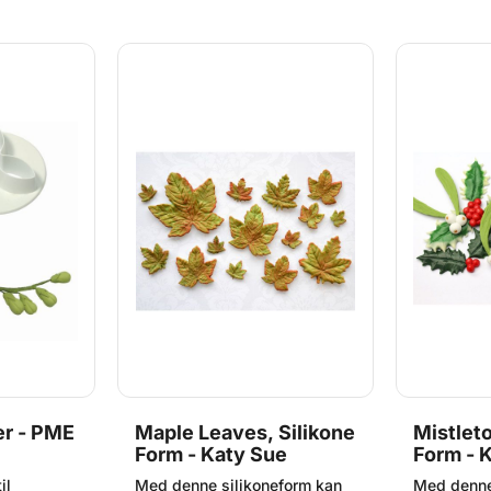
rsigtigt
figuren ud. Du kan med fordel
figuren ud
med fordel
bruge en smule majsmel for
bruge en s
smel for
at lette udtagningen. Katy
at lette u
n. Formen
Sue-formene er lavet af
tåler opv
ine og ovn
fødevaregodkendt silikone og
op til 200
 Katy Sue-
fremstilles på deres egen
formene er
fabrik i Storbritannien.
fødevarego
ilikone og
fremstille
es egen
fabrik i St
ien.
Størrelse: 
nger: ca.
n skive:
tjerneanis:
er - PME
Maple Leaves, Silikone
Mistleto
Form - Katy Sue
Form - 
il
Med denne silikoneform kan
Med denne