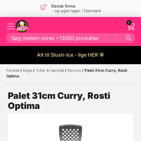
Dansk firma
- og eget lager i Danmark
0
Alt til Slush-Ice - lige HER 🌞
Forside
/
Kage
/
Tyller & Værktøj
/
Service
/ Palet 31cm Curry, Rosti
Måske kunne nogle af disse
☓
Optima
produkter have din interesse?
Palet 31cm Curry, Rosti
Optima