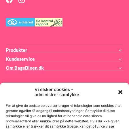
t.
 PE
Produkter
Kundeservice
Om BageBixen.dk
Vi elsker cookies -
administrer samtykke
BageBixen.dk ApS
For at give de bedste oplevelser bruger vi teknologier som cookies til at
gemme og/eller få adgang til enhedsoplysninger. Samtykke til disse
teknologier vil give os mulighed for at behandle data såsom
Tilmeld dig vores nyhedsbrev og modtag gode tilbud
browseradfærd eller unikke id'er på dette websted. Hvis du ikke giver
samt spændende produktnyheder direkte i din
samtykke eller trækker dit samtykke tilbage, kan det påvirke visse