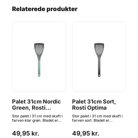
Relaterede produkter
,
Palet 31cm Nordic
Palet 31cm Sort,
Pa
Green, Rosti
Rosti Optima
Ro
Optima
ft i
Stor palet i 31 cm med skaft i
Stor palet i 31 cm med skaft i
Sto
farven klar grøn. Bladet er
farven sort. Bladet er
far
e
perforeret, og med en bredde
perforeret, og med en bredde
per
en
på 8,5 cm er paletten velegnet
på 8,5 cm er paletten velegnet
på 
49,95 kr.
49,95 kr.
4
en
til at håndtere større fødevarer
til at håndtere større fødevarer
til
et i
på panden, såvel kød som
på panden, såvel kød som
på 