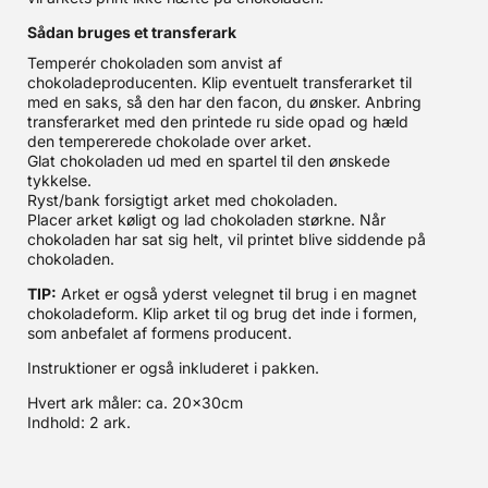
Sådan bruges et transferark
Temperér chokoladen som anvist af
chokoladeproducenten. Klip eventuelt transferarket til
med en saks, så den har den facon, du ønsker. Anbring
transferarket med den printede ru side opad og hæld
den tempererede chokolade over arket.
Glat chokoladen ud med en spartel til den ønskede
tykkelse.
Ryst/bank forsigtigt arket med chokoladen.
Placer arket køligt og lad chokoladen størkne. Når
chokoladen har sat sig helt, vil printet blive siddende på
chokoladen.
TIP:
Arket er også yderst velegnet til brug i en magnet
chokoladeform. Klip arket til og brug det inde i formen,
som anbefalet af formens producent.
Instruktioner er også inkluderet i pakken.
Hvert ark måler: ca. 20x30cm
Indhold: 2 ark.