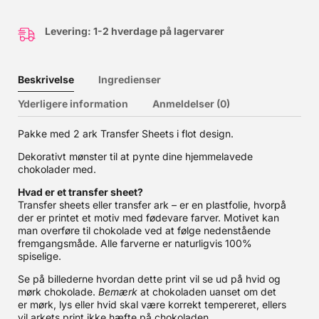
Levering: 1-2 hverdage på lagervarer
Beskrivelse
Ingredienser
Yderligere information
Anmeldelser (0)
Pakke med 2 ark Transfer Sheets i flot design.
Dekorativt mønster til at pynte dine hjemmelavede
chokolader med.
Hvad er et transfer sheet?
Transfer sheets eller transfer ark – er en plastfolie, hvorpå
der er printet et motiv med fødevare farver. Motivet kan
man overføre til chokolade ved at følge nedenstående
fremgangsmåde. Alle farverne er naturligvis 100%
spiselige.
Se på billederne hvordan dette print vil se ud på hvid og
mørk chokolade.
Bemærk
at chokoladen uanset om det
er mørk, lys eller hvid skal være korrekt tempereret, ellers
vil arkets print ikke hæfte på chokoladen.