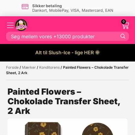
Sikker betaling
Dankort, MobilePay, VISA, Mastercard, EAN
0
Alt til Slush-Ice - lige HER 🌞
Forside
/
Mærker
/
Konditorens
/ Painted Flowers – Chokolade Transfer
Måske kunne nogle af disse
☓
Sheet, 2 Ark
produkter have din interesse?
Painted Flowers –
Chokolade Transfer Sheet,
2 Ark