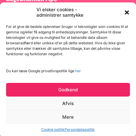
Vi elsker cookies -
Tilmeld dig vores nyhedsbrev og modtag gode tilbud
administrer samtykke
samt spændende produktnyheder direkte i din
indbakke.
For at give de bedste oplevelser bruger vi teknologier som cookies til at
gemme og/eller få adgang til enhedsoplysninger. Samtykke til disse
teknologier vil give os mulighed for at behandle data såsom
browseradfærd eller unikke id'er på dette websted. Hvis du ikke giver
samtykke eller trækker dit samtykke tilbage, kan det påvirke visse
funktioner og funktioner negativt.
Tilmeld
Du kan læse Google privatlivspolitik lige
her
Godkend
Afvis
Læg i kurv
Mere
Copyright © 2026 BageBixen.dk
31 på lager
Vind et gavekort
Cookie politik
Persondatapolitik