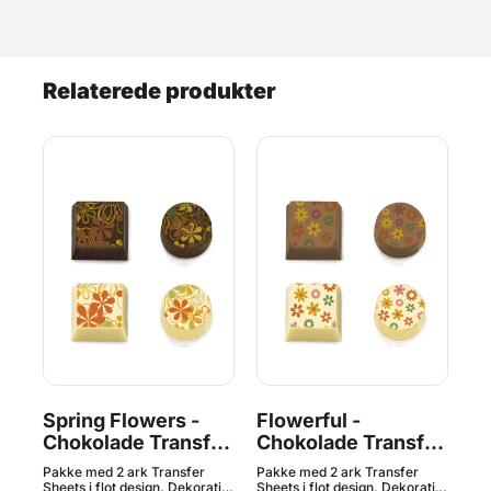
Relaterede produkter
Spring Flowers -
Flowerful -
Ce
er
Chokolade Transfer
Chokolade Transfer
Ch
Sheet, 2 Ark
Sheet, 2 Ark
Sh
Pakke med 2 ark Transfer
Pakke med 2 ark Transfer
Pak
tivt
Sheets i flot design. Dekorativt
Sheets i flot design. Dekorativt
She