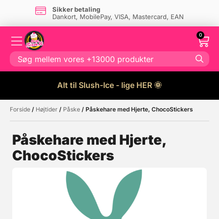
Sikker betaling
Dankort, MobilePay, VISA, Mastercard, EAN
0
Alt til Slush-Ice - lige HER 🌞
Forside
/
Højtider
/
Påske
/ Påskehare med Hjerte, ChocoStickers
Måske kunne nogle af disse
☓
produkter have din interesse?
Påskehare med Hjerte,
ChocoStickers