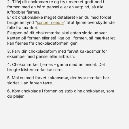
2. Tilføj dit chokomærke og tryk mærket godt ned i
formen med en hård pensel eller en vatpind, så alle
luftbobler fjernes.
Er dit chokomærke meget detaljeret kan du med fordel
bruge en tynd “
scriber needle
” til at fjerne overskydende
folie fra mærket.
Flappen på dit chokomærke skal enten sidde udover
kanten på formen eller stå lige op i formen, så mærket let
kan fjernes fra chokoladeformen igen.
3. Farv din chokoladeform med farvet kakaosmør for
eksempel med pensel eller airbrush.
4. Chokomærket fjernes – gerne med en pincet. Det
brugte klistermærke kasseres.
5. Mal nu med farvet kakaosmør, der hvor mærket har
siddet. Lad farven tørre.
6. Kom chokolade i formen og støb dine chokolader, som
du plejer.