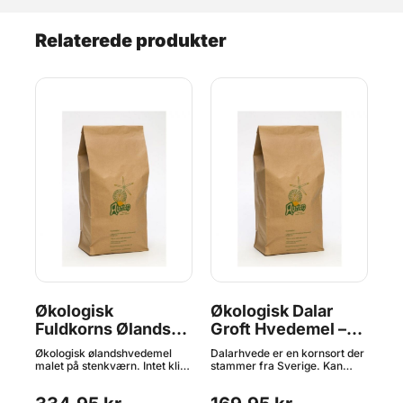
Relaterede produkter
Økologisk
Økologisk Dalar
Ø
Fuldkorns Ølands
Groft Hvedemel –
M
n,
Hvedemel – Aurion,
Aurion, 5kg
Hv
t
Økologisk ølandshvedemel
Dalarhvede er en kornsort der
Mar
12,5kg
5
men
malet på stenkværn. Intet klid
stammer fra Sverige. Kan
Aur
og ingen skaldele er sigtet fra.
bruges i alt hvedebagværk.
vå
Her får man en grov mel med
Proteinindhold på ca. 11%.
ogs