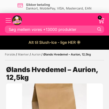
Sikker betaling
Dankort, MobilePay, VISA, Mastercard, EAN
0
Alt til Slush-Ice - lige HER 🌞
Forside
/
Mærker
/
Aurion
/ Ølands Hvedemel – Aurion, 12,5kg
Måske kunne nogle af disse
☓
produkter have din interesse?
Ølands Hvedemel – Aurion,
12,5kg
Tilbud