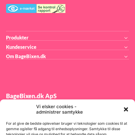
plast
Temperaturbestandighed:
-40°C til +60°C Egnet til
direkte kontakt med
fødevarer: Ja
Produkter
Kundeservice
Om BageBixen.dk
BageBixen.dk ApS
Vi elsker cookies -
Tilmeld dig vores nyhedsbrev og modtag gode tilbud
administrer samtykke
samt spændende produktnyheder direkte i din
indbakke.
For at give de bedste oplevelser bruger vi teknologier som cookies til at
gemme og/eller få adgang til enhedsoplysninger. Samtykke til disse
teknologier vil give os mulighed for at behandle data såsom