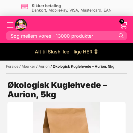
Sikker betaling
Dankort, MobilePay, VISA, Mastercard, EAN
0
Alt til Slush-Ice - lige HER 🌞
Forside
/
Mærker
/
Aurion
/ Økologisk Kuglehvede – Aurion, 5kg
Måske kunne nogle af disse
☓
produkter have din interesse?
Økologisk Kuglehvede –
Aurion, 5kg