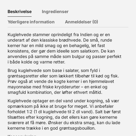
Beskrivelse
Ingredienser
Yderligere information
Anmeldelser (0)
Kuglehvede stammer oprindeligt fra Indien og er en
underart af den klassiske brødhvede. De små, runde
kerner har en mild smag og en behagelig, let fast
konsistens, der gør dem ideelle som salatkorn. De kan
anvendes på samme måde som bulgur og passer perfekt
i både kolde og varme retter.
Brug kuglehvede som base i salater, som fyld i
grøntsagsretter eller som lækkert tilbehør til kød og fisk.
Prøv også at vende de kogte kerner i en hjemmelavet
mayonnaise med friske krydderurter – en enkel og
smagfuld kombination, der løfter ethvert måltid.
Kuglehvede optager en del vand under kogning, så vær
opmærksom på ikke at bruge for meget. Vi anbefaler
forholdet 1:2 (1 dl kuglehvede til 2 dl vand). Salt bør først
tilsættes efter kogning, da det ellers kan gøre kernerne
sværere at få møre. Ønsker du ekstra smag, kan du lade
kernerne trække i en god grøntsagsbouillon.